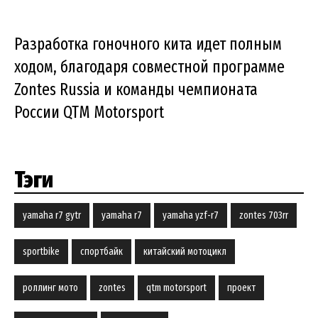
Разработка гоночного кита идет полным
ходом, благодаря совместной программе
Zontes Russia и команды чемпионата
России QTM Motorsport
Тэги
yamaha r7 gytr
yamaha r7
yamaha yzf-r7
zontes 703rr
sportbike
спортбайк
китайский мотоцикл
роллинг мото
zontes
qtm motorsport
проект