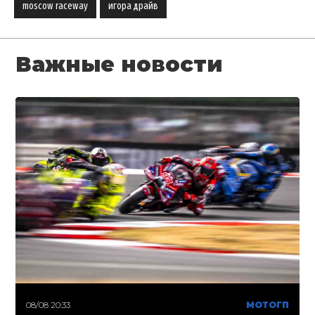
moscow raceway
игора драйв
Важные новости
08/08 20:33
МОТОГП