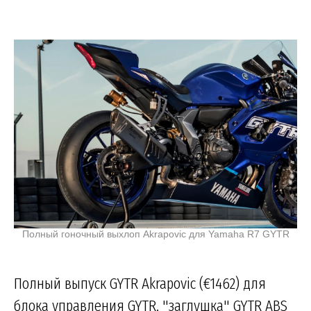
Полный гоночный выхлоп Akrapovic для Yamaha R7 GYTR
Полный выпуск GYTR Akrapovic (€1462) для
блока управления GYTR, "заглушка" GYTR ABS