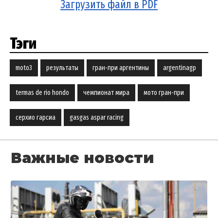
Загрузить файл в PDF
Тэги
moto3
результаты
гран-при аргентины
argentinagp
termas de rio hondo
чемпионат мира
мото гран-при
серхио гарсиа
gasgas aspar racing
Важные новости