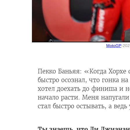
MotoGP
-202
Пекко Баньяя: «Когда Хорхе с
быстро осознал, что гонка на
хотел доехать до финиша и н
начало расти. Меня напугали
стал быстро остывать, а вед
Ты знаешь, что Ди Джианант