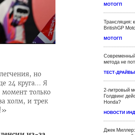
МОТОГП
Трансляция: 
BritishGP Mo
МОТОГП
Современный 
метода не по
ТЕСТ-ДРАЙВЫ
блегчения, но
е 24 круга... Я
2-литровый м
т момент только
Голдвинг дей
а холм, и трек
Honda?
!»
НОВОСТИ ИН
Джек Миллер:
аленсии из-за