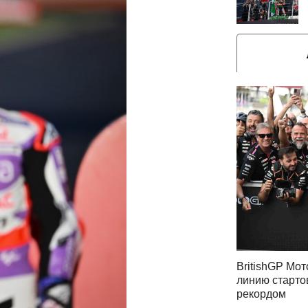
BritishGP Мот
линию старто
рекордом