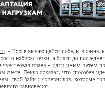
23
- После выдающейся победы в финаль
просто набирал очки, а бился до последне
е чувствовал права - идти иным путем по
м счете, Пекко доказал, что способен ид
зум, свой байк и соперников, которые тол
евного равновесия.