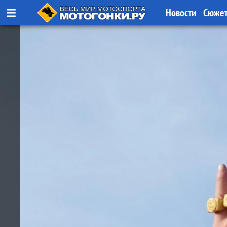
≡
Новости
Сюже