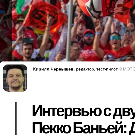
Кирилл Чернышев
, редактор, тест-пилот
© MOTO
Интервью с дв
Пекко Баньей: 