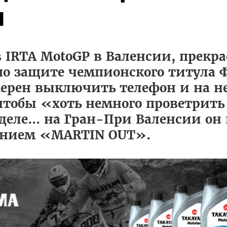
л
 IRTA MotoGP в Валенсии, прекра
по защите чемпионского титула 
мерен выключить телефон и на н
, чтобы «хоть немного проветрить
 деле... на Гран-При Валенсии он
щением «MARTIN OUT».