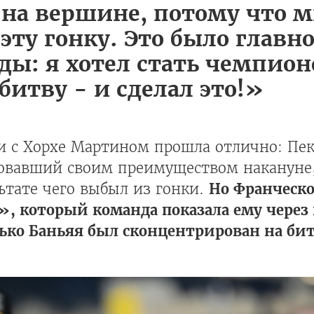
 на вершине, потому что 
эту гонку. Это было главно
ды: я хотел стать чемпион
битву - и сделал это!»
 с Хорхе Мартином прошла отлично: Пекк
ровавший своим преимуществом накануне,
ьтате чего выбыл из гонки.
Но Франческо
 который команда показала ему через к
лько Баньяя был сконцентрирован на битв