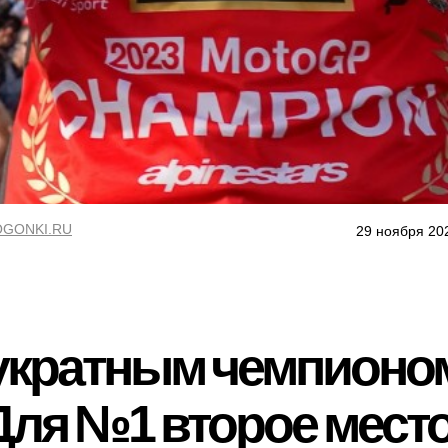
GONKI.RU
29 ноября 20
укратным чемпионо
Для №1 второе место 