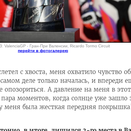
3: ValenciaGP - Гран-При Валенсии, Ricardo Tormo Circuit
перейти в фотогалерею
летел с хвоста, меня охватило чувство о
 самом деле только началась, и впереди ещ
е опозориться. А давление на меня в это
 пара моментов, когда солнце уже зашло з
ь у меня была жесткая передняя покрышка
онио, в итоге, лишился 2-го места в В