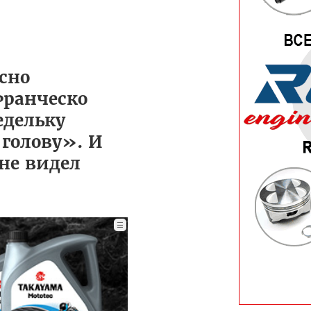
сно
Франческо
едельку
 голову». И
 не видел
☰