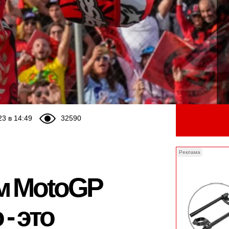
23 в 14:49
32590
Реклама
м MotoGP
- это