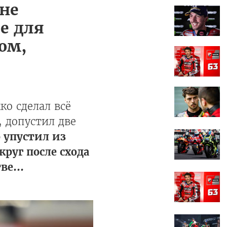
мне
е для
ом,
о сделал всё
 допустил две
 упустил из
руг после схода
е...