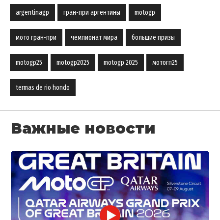
argentinagp
гран-при аргентины
motogp
мото гран-при
чемпионат мира
большие призы
motogp25
motogp2025
motogp 2025
мотогп25
termas de rio hondo
Важные новости