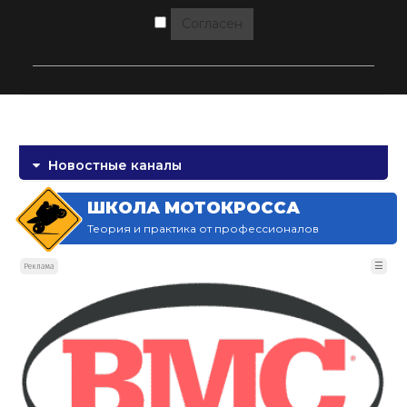
Согласен
Новостные каналы
ШКОЛА МОТОКРОССА
Теория и практика от профессионалов
☰
Реклама