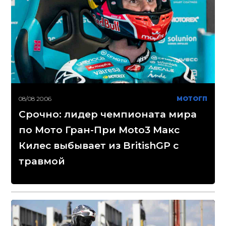
08/08 20:06
МОТОГП
Срочно: лидер чемпионата мира
по Мото Гран-При Moto3 Макс
Килес выбывает из BritishGP с
травмой