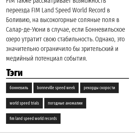
FIM также рассматривает возможность
переезда FIM Land Speed World Record в
Боливию, на высокогорные соляные поля в
Салар-де-Уюни в случае, если Бонневильское
озеро утратит свою стабильность. Однако, это
значительно ограничило бы зрительский и
медийный потенциал события.
Тэги
бонневиль
bonneville speed week
рекорды скорости
world speed trials
погодные аномалии
fim land speed world records