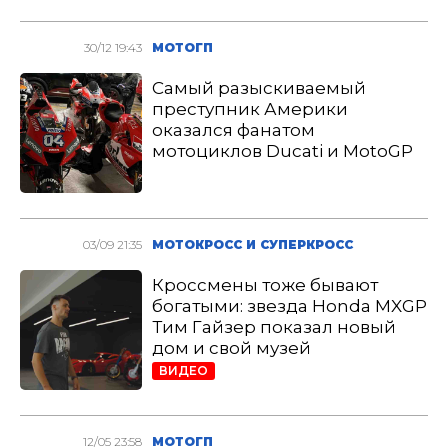
30/12 19:43
МОТОГП
Самый разыскиваемый
преступник Америки
оказался фанатом
мотоциклов Ducati и MotoGP
03/09 21:35
МОТОКРОСС И СУПЕРКРОСС
Кроссмены тоже бывают
богатыми: звезда Honda MXGP
Тим Гайзер показал новый
дом и свой музей
ВИДЕО
12/05 23:58
МОТОГП