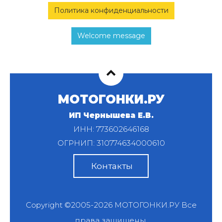
Политика конфиденциальности
Welcome message
МОТОГОНКИ.РУ
ИП Чернышева Е.В.
ИНН: 773602646168
ОГРНИП: 310774634000610
Контакты
Copyright ©2005-2026
МОТОГОНКИ.РУ
Все
права защищены.