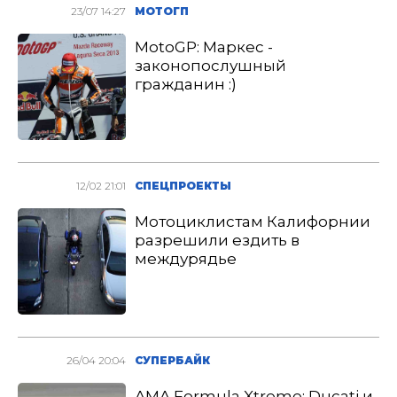
23/07 14:27
МОТОГП
MotoGP: Маркес -
законопослушный
гражданин :)
12/02 21:01
СПЕЦПРОЕКТЫ
Мотоциклистам Калифорнии
разрешили ездить в
междурядье
26/04 20:04
СУПЕРБАЙК
AMA Formula Xtreme: Ducati и