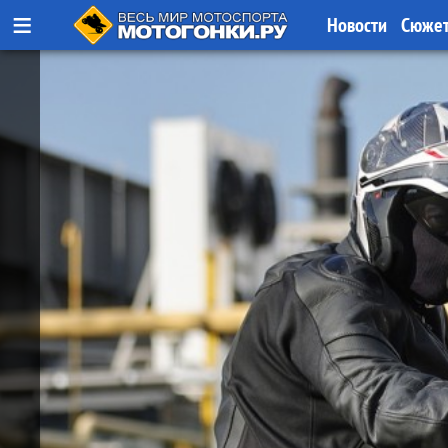
≡
Новости
Сюже