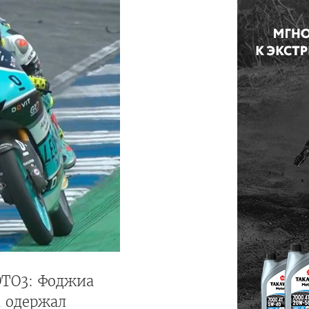
OTO3: Фоджиа
а одержал