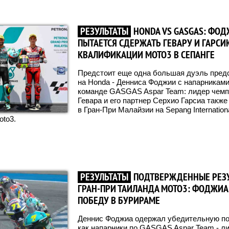
РЕЗУЛЬТАТЫ
HONDA VS GASGAS: ФО
ПЫТАЕТСЯ СДЕРЖАТЬ ГЕВАРУ И ГАРСИЮ
КВАЛИФИКАЦИИ MOTO3 В СЕПАНГЕ
Предстоит еще одна большая дуэль предс
на Honda - Денниса Фоджии с напарникам
команде GASGAS Aspar Team: лидер чемп
Гевара и его партнер Серхио Гарсиа также
в Гран-При Малайзии на Sepang Internationa
to3.
РЕЗУЛЬТАТЫ
ПОДТВЕРЖДЕННЫЕ РЕЗ
ГРАН-ПРИ ТАИЛАНДА MOTO3: ФОДЖИА
ПОБЕДУ В БУРИРАМЕ
Деннис Фоджиа одержал убедительную поб
как напарники по GASGAS Aspar Team - л