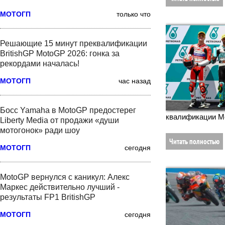
МОТОГП
только что
Решающие 15 минут преквалификации
BritishGP MotoGP 2026: гонка за
рекордами началась!
МОТОГП
час назад
Босс Yamaha в MotoGP предостерег
квалификации Mo
Liberty Media от продажи «души
мотогонок» ради шоу
Читать полностью
МОТОГП
сегодня
MotoGP вернулся с каникул: Алекс
Маркес действительно лучший -
результаты FP1 BritishGP
МОТОГП
сегодня