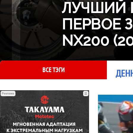
ЛУЧШИЙ 
ПЕРВОЕ 
NX200 (2
ВСЕ ТЭГИ
ДЕН
Реклама
☰