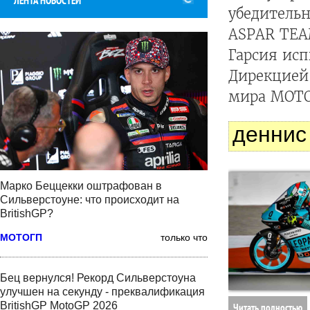
ЛЕНТА НОВОСТЕЙ
убедительн
ASPAR TEA
Гарсия ис
Дирекцией
мира MOTO
деннис
Марко Беццекки оштрафован в
Сильверстоуне: что происходит на
BritishGP?
МОТОГП
только что
Бец вернулся! Рекорд Сильверстоуна
улучшен на секунду - преквалификация
BritishGP MotoGP 2026
Читать полностью