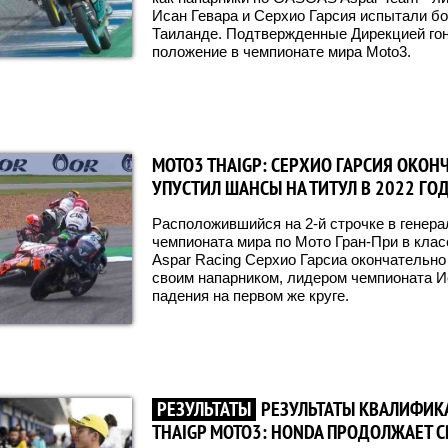
Исан Гевара и Серхио Гарсия испытали б
Таиланде. Подтвержденные Дирекцией гон
положение в чемпионате мира Moto3.
MOTO3 THAIGP: СЕРХИО ГАРСИЯ ОКОН
УПУСТИЛ ШАНСЫ НА ТИТУЛ В 2022 ГО
Расположившийся на 2-й строчке в генер
чемпионата мира по Мото Гран-При в кла
Aspar Racing Серхио Гарсиа окончательно
своим напарником, лидером чемпионата И
падения на первом же круге.
РЕЗУЛЬТАТЫ
РЕЗУЛЬТАТЫ КВАЛИФИК
THAIGP MOTO3: HONDA ПРОДОЛЖАЕТ 