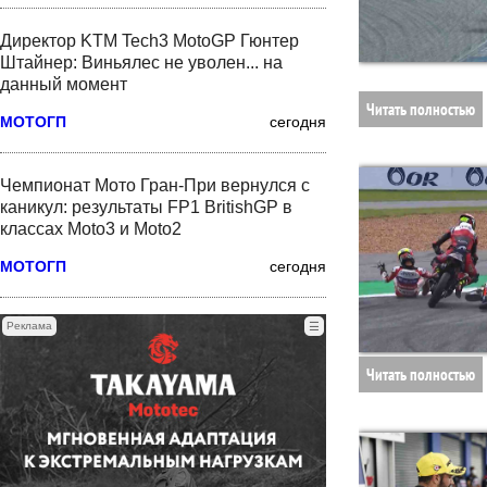
Директор KTM Tech3 MotoGP Гюнтер
Штайнер: Виньялес не уволен... на
данный момент
Читать полностью
МОТОГП
сегодня
Чемпионат Мото Гран-При вернулся с
каникул: результаты FP1 BritishGP в
классах Moto3 и Moto2
МОТОГП
сегодня
Реклама
☰
Читать полностью