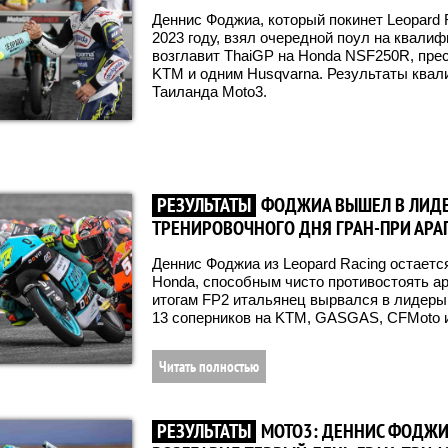
Деннис Фоджиа, который покинет Leopard 
2023 году, взял очередной поул на квали
возглавит ThaiGP на Honda NSF250R, пр
KTM и одним Husqvarna. Результаты квал
Таиланда Moto3.
РЕЗУЛЬТАТЫ
ФОДЖИА ВЫШЕЛ В ЛИД
ТРЕНИРОВОЧНОГО ДНЯ ГРАН-ПРИ АРА
Деннис Фоджиа из Leopard Racing остает
Honda, способным чисто противостоять ар
итогам FP2 итальянец вырвался в лидеры
13 соперников на KTM, GASGAS, CFMoto и
Читать полностью
РЕЗУЛЬТАТЫ
MOTO3: ДЕННИС ФОДЖ