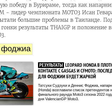
ую победу в Бурираме, тогда как напарн
M - лидер чемпионата MOTO3 Исан Гевар
пытали большие проблемы в Таиланде. П
 гонки результаты THAIGP и положение 
3.
 фоджиа
РЕЗУЛЬТАТЫ
LEOPARD HONDA В ПЛО
КОНТАКТЕ С GASGAS И CFMOTO: ПОСЛЕ
ДЛЯ ФОДЖИИ БУДЕТ ЖАРКОЙ
Татсуки Судзуки и Деннис Фоджиа, напарн
(Honda) возглавили список претендентов 
финального раунда Moto3 сезона 2022 год
дня ValencianGP Moto3.