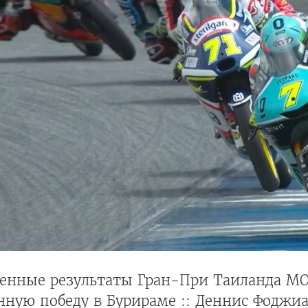
енные результаты Гран-При Таиланда M
нную победу в Бурираме :: Деннис Фоджи