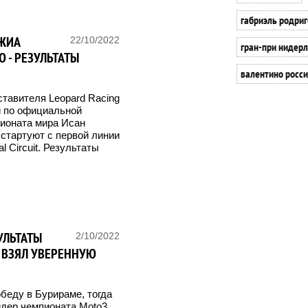
габриэль родриг
ДЖИА
22/10/2022
гран-при нидер
 - РЕЗУЛЬТАТЫ
валентино росси
тавителя Leopard Racing
и по официальной
ионата мира Исан
 стартуют с первой линии
l Circuit. Результаты
УЛЬТАТЫ
2/10/2022
 ВЗЯЛ УВЕРЕННУЮ
еду в Бурираме, тогда
идер чемпионата Moto3