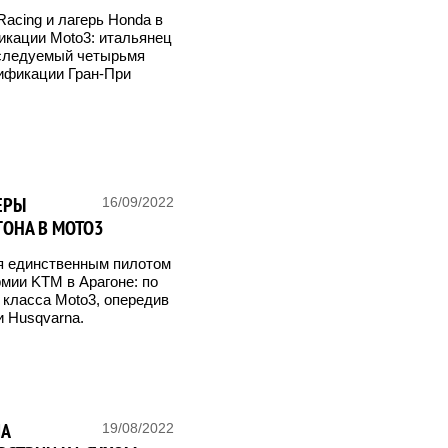
Racing и лагерь Honda в
фикации Moto3: итальянец
еследуемый четырьмя
ификации Гран-При
ЕРЫ
16/09/2022
ГОНА В MOTO3
ся единственным пилотом
мии KTM в Арагоне: по
 класса Moto3, опередив
 Husqvarna.
ИА
19/08/2022