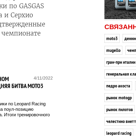
ики по GASGAS
а и Серхио
одтвержденные
СВЯЗАН
в чемпионате
moto3
денни
mugello
чемп
гран-при италии
генеральная кл
ТНОМ
4/11/2022
ДНЯЯ БИТВА MOTO3
педро акоста
рынок motogp
ики по Leopard Racing
рынок пилотов
на поул-позицию
а. Итоги тренировочного
челестино виет
leopard racing