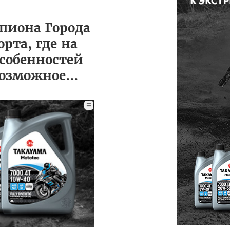
мпиона Города
рта, где на
особенностей
озможное...
☰