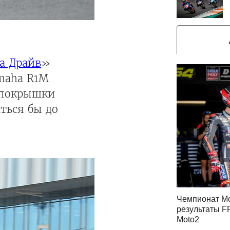
а Драйв
»
amaha R1M
а покрышки
ться бы до
Чемпионат Мо
результаты FP
Moto2