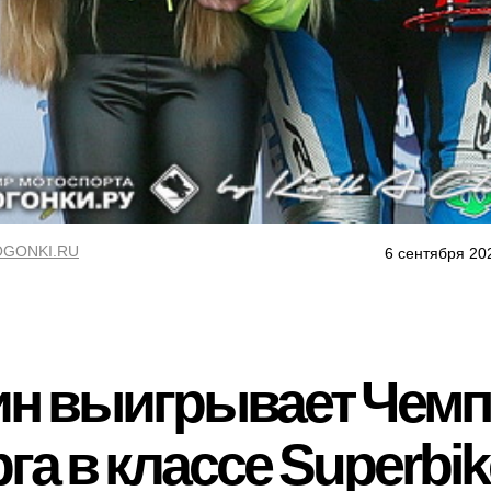
GONKI.RU
6 сентября 20
ин выигрывает Чем
га в классе Superbik