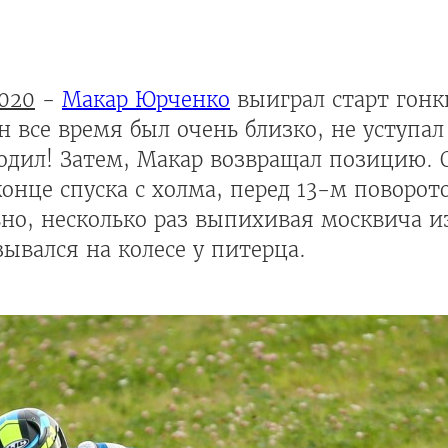
020
-
Макар Юрченко
выиграл старт гонк
н все время был очень близко, не уступал
ходил! Затем, Макар возвращал позицию. 
онце спуска с холма, перед 13-м поворо
вно, несколько раз выпихивая москвича и
ывался на колесе у питерца.