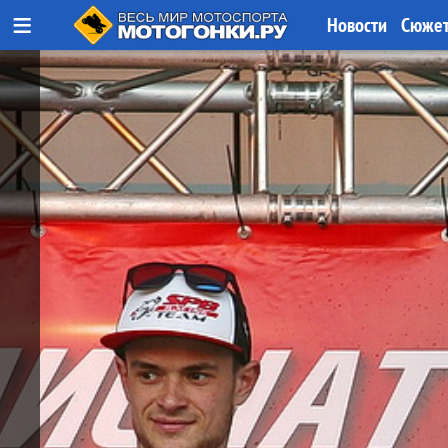
≡
Новости
Сюже