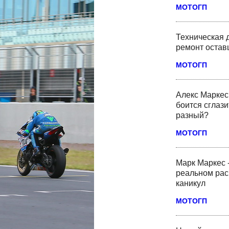
МОТОГП
Техническая 
ремонт оста
МОТОГП
Алекс Маркес 
боится сглази
разный?
МОТОГП
Марк Маркес 
реальном рас
каникул
МОТОГП