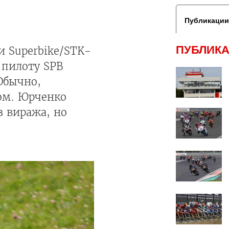
Публикации
ПУБЛИКА
и Superbike/STK-
 пилоту SPB
Обычно,
том. Юрченко
з виража, но