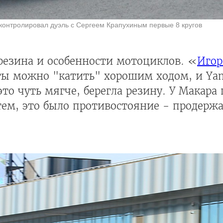
контролировал дуэль с Сергеем Крапухиным первые 8 кругов
 резина и особенности мотоциклов. «
Игор
роты можно "катить" хорошим ходом, и Y
это чуть мягче, берегла резину. У Макар
атем, это было противостояние - продержа