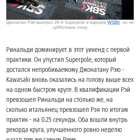
Джонатан Рэй выиграл 26-й Superpole в карьере
WSBK
, но не
субботнюю гонку
Ринальди доминирует в этот уикенд с первой
практики. Он упустил Superpole, который
достался непробиваемому Джонатану Рэю -
Kawasaki вновь оказались на голову выше всех
на одном быстром круге. В квалификации Рэй
превзошел Ринальди на столько же, на
сколько итальянец превзошел Рэя по итогам
практик - на 0.25 секунды. Оба вошли внутрь
рекорда круга, улучшенного ровно неделю
назад тем же самым Рэем.