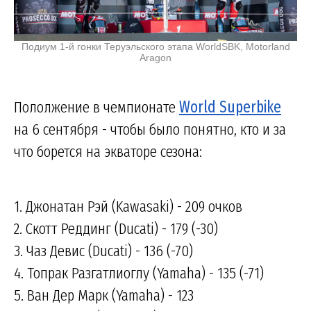
Подиум 1-й гонки Теруэльского этапа WorldSBK, Motorland
Aragon
Пололжение в чемпионате
World Superbike
на 6 сентября - чтобы было понятно, кто и за
что борется на экваторе сезона:
1. Джонатан Рэй (Kawasaki) - 209 очков
2. Скотт Реддинг (Ducati) - 179 (-30)
3. Чаз Девис (Ducati) - 136 (-70)
4. Топрак Разгатлиоглу (Yamaha) - 135 (-71)
5. Ван Дер Марк (Yamaha) - 123