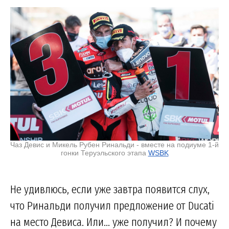
Чаз Девис и Микель Рубен Ринальди - вместе на подиуме 1-й
гонки Теруэльского этапа
WSBK
Не удивлюсь, если уже завтра появится слух,
что Ринальди получил предложение от Ducati
на место Девиса. Или... уже получил? И почему