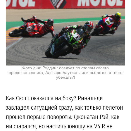
Фото дня: Реддинг следует по стопам своего
предшественника, Альваро Баутисты или пытается от него
убежать?!
Как Скотт оказался на боку? Ринальди
завладел ситуацией сразу, как только пелетон
прошел первые повороты. Джонатан Рэй, как
ни старался, но настичь юношу на V4 R не