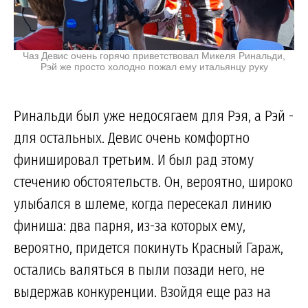
Чаз Девис очень горячо приветствовал Микеля Ринальди,
Рэй же просто холодно пожал ему итальянцу руку
Ринальди был уже недосягаем для Рэя, а Рэй -
для остальных. Девис очень комфортно
финишировал третьим. И был рад этому
стечению обстоятельств. Он, вероятно, широко
улыбался в шлеме, когда пересекал линию
финиша: два парня, из-за которых ему,
вероятно, придется покинуть Красный Гараж,
остались валяться в пыли позади него, не
выдержав конкуренции. Взойдя еще раз на