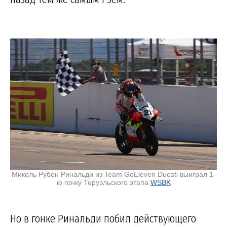
Микель Рубен Ринальди из Team GoEleven Ducati выиграл 1-
ю гонку Теруэльского этапа
WSBK
Но в гонке Ринальди побил действующего