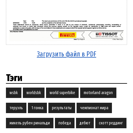
Загрузить файл в PDF
Тэги
wsbk
worldsbk
world superbike
motorland aragon
теруэль
1 гонка
результаты
чемпионат мира
микель рубен ринальди
победа
дебют
скотт реддинг