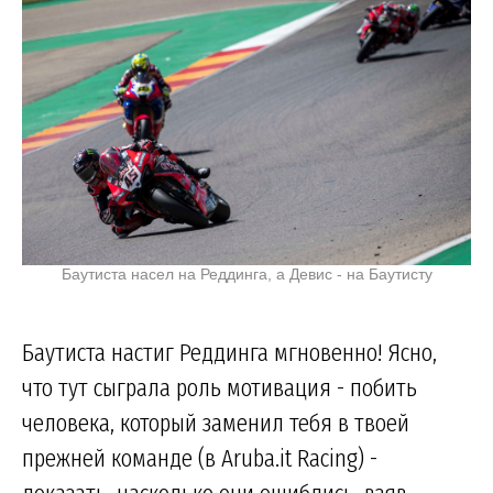
Баутиста насел на Реддинга, а Девис - на Баутисту
Баутиста настиг Реддинга мгновенно! Ясно,
что тут сыграла роль мотивация - побить
человека, который заменил тебя в твоей
прежней команде (в Aruba.it Racing) -