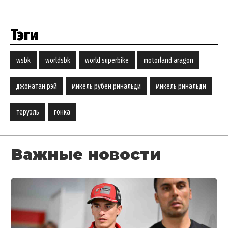
Тэги
wsbk
worldsbk
world superbike
motorland aragon
джонатан рэй
микель рубен ринальди
микель ринальди
теруэль
гонка
Важные новости