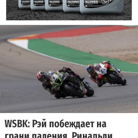
WSBK: Рэй побеждает на
грани падения, Ринальди