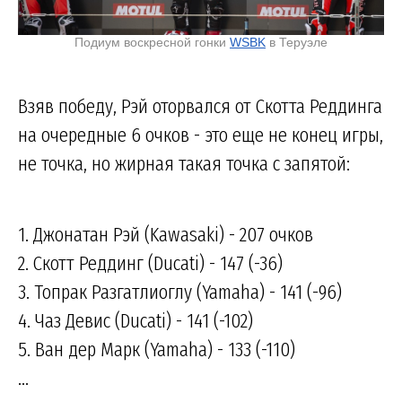
Подиум воскресной гонки
WSBK
в Теруэле
Взяв победу, Рэй оторвался от Скотта Реддинга
на очередные 6 очков - это еще не конец игры,
не точка, но жирная такая точка с запятой:
1. Джонатан Рэй (Kawasaki) - 207 очков
2. Скотт Реддинг (Ducati) - 147 (-36)
3. Топрак Разгатлиоглу (Yamaha) - 141 (-96)
4. Чаз Девис (Ducati) - 141 (-102)
5. Ван дер Марк (Yamaha) - 133 (-110)
...