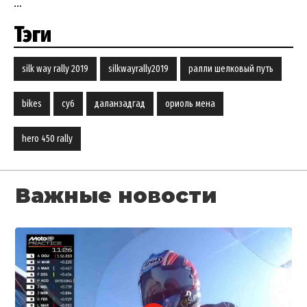
...
Тэги
silk way rally 2019
silkwayrally2019
ралли шелковый путь
bikes
су6
даланзадгад
ориоль мена
hero 450 rally
Важные новости