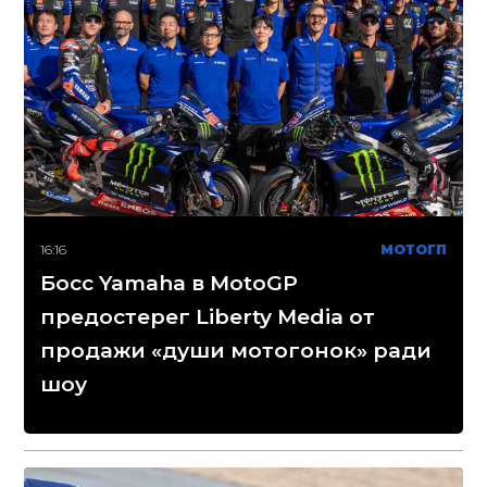
16:16
МОТОГП
Босс Yamaha в MotoGP
предостерег Liberty Media от
продажи «души мотогонок» ради
шоу