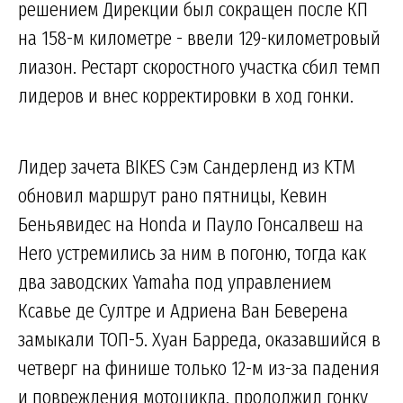
решением Дирекции был сокращен после КП
на 158-м километре - ввели 129-километровый
лиазон. Рестарт скоростного участка сбил темп
лидеров и внес корректировки в ход гонки.
Лидер зачета BIKES Сэм Сандерленд из KTM
обновил маршрут рано пятницы, Кевин
Беньявидес на Honda и Пауло Гонсалвеш на
Hero устремились за ним в погоню, тогда как
два заводских Yamaha под управлением
Ксавье де Султре и Адриена Ван Беверена
замыкали ТОП-5. Хуан Барреда, оказавшийся в
четверг на финише только 12-м из-за падения
и повреждения мотоцикла, продолжил гонку