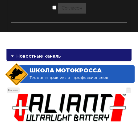
Согласен
Новостные каналы
ШКОЛА МОТОКРОССА
Теория и практика от профессионалов
☰
Реклама