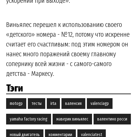
ускорении при выходе».
Виньялес перешел к использованию своего
«детского» номера - №12, потому что искренне
считает его счастливым: под этим номером он
нанес много поражений своему главному
сопернику всей жизни - с самого-самого
детства - Маркесу.
Тэги
motogp
тесты
irta
валенсия
valenciagp
yamaha factory racing
маверик виньялес
валентино росси
новый двигатель
комментарии
valenciatest