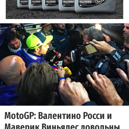
MotoGP: Валентино Росси и
Маверик Виньялес довольны