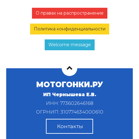
О правах на распространение
Политика конфиденциальности
Welcome message
МОТОГОНКИ.РУ
ИП Чернышева Е.В.
ИНН: 773602646168
ОГРНИП: 310774634000610
Контакты