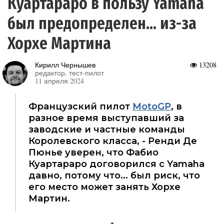
Куартараро в пользу Yamaha
был предопределен... из-за
Хорхе Мартина
Кирилл Чернышев
13208
редактор, тест-пилот
11 апреля 2024
Французский пилот
MotoGP
, в
разное время выступавший за
заводские и частные команды
Королевского класса, - Ренди Де
Пюнье уверен, что Фабио
Куартараро договорился с Yamaha
давно, потому что... был риск, что
его место может занять Хорхе
Мартин.