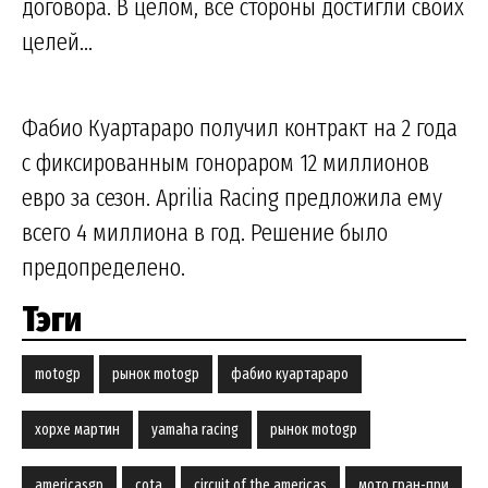
договора. В целом, все стороны достигли своих
целей...
Фабио Куартараро получил контракт на 2 года
с фиксированным гонораром 12 миллионов
евро за сезон. Aprilia Racing предложила ему
всего 4 миллиона в год. Решение было
предопределено.
Тэги
motogp
рынок motogp
фабио куартараро
хорхе мартин
yamaha racing
рынок motogp
americasgp
cota
circuit of the americas
мото гран-при