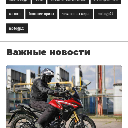
мотогп
большие призы
чемпионат мира
motogp24
motogp25
Важные новости