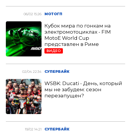
06/02 15:26
МОТОГП
Кубок мира по гонкам на
электромотоциклах - FIM
MotoE World Cup
представлен в Риме
ВИДЕО
02/04 22:34
СУПЕРБАЙК
WSBK: Ducati - День, который
мы не забудем: сезон
перезапущен?
19/02 14:21
СУПЕРБАЙК