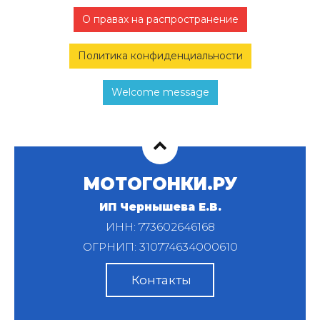
О правах на распространение
Политика конфиденциальности
Welcome message
МОТОГОНКИ.РУ
ИП Чернышева Е.В.
ИНН: 773602646168
ОГРНИП: 310774634000610
Контакты