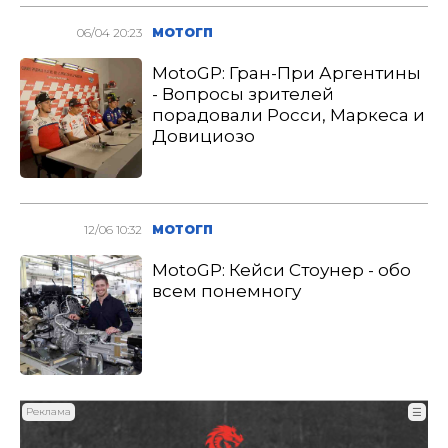
06/04 20:23
МОТОГП
MotoGP: Гран-При Аргентины
- Вопросы зрителей
порадовали Росси, Маркеса и
Довициозо
12/06 10:32
МОТОГП
MotoGP: Кейси Стоунер - обо
всем понемногу
Реклама
☰