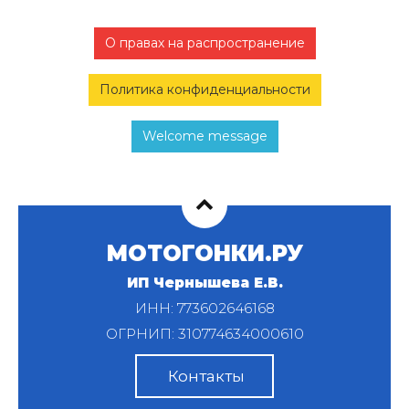
О правах на распространение
Политика конфиденциальности
Welcome message
МОТОГОНКИ.РУ
ИП Чернышева Е.В.
ИНН: 773602646168
ОГРНИП: 310774634000610
Контакты