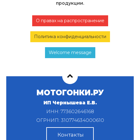
продукции.
О правах на распространение
Политика конфиденциальности
Welcome message
МОТОГОНКИ.РУ
ИП Чернышева Е.В.
ИНН: 773602646168
ОГРНИП: 310774634000610
Контакты