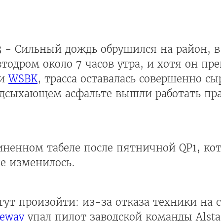
3
- Сильный дождь обрушился на район, в
одром около 7 часов утра, и хотя он пре
ии
WSBK
, трасса оставалась совершенно с
подсыхающем асфальте вышли работать пр
ненном табеле после пятничной QP1, кот
не изменилось.
ут произойти: из-за отказа техники на 
eway
упал пилот заводской команды Alstar