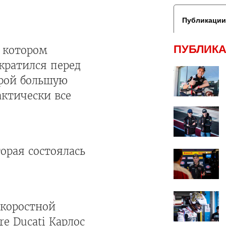
Публикации
ПУБЛИКА
 котором
кратился перед
ырой большую
актически все
орая состоялась
скоростной
e Ducati Карлос