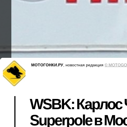
МОТОГОНКИ.РУ
, новостная редакция
© MOTOGO
WSBK: Карлос 
Superpole в Мо