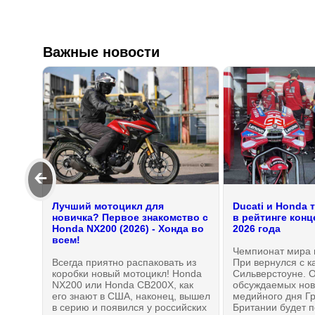
Важные новости
🡰
Лучший мотоцикл для
Ducati и Honda 
новичка? Первое знакомство с
в рейтинге кон
Honda NX200 (2026) - Хонда во
2026 года
всем!
Чемпионат мира 
Всегда приятно распаковать из
При вернулся с к
коробки новый мотоцикл! Honda
Сильверстоуне. 
NX200 или Honda CB200X, как
обсуждаемых нов
его знают в США, наконец, вышел
медийного дня Г
в серию и появился у российских
Британии будет 