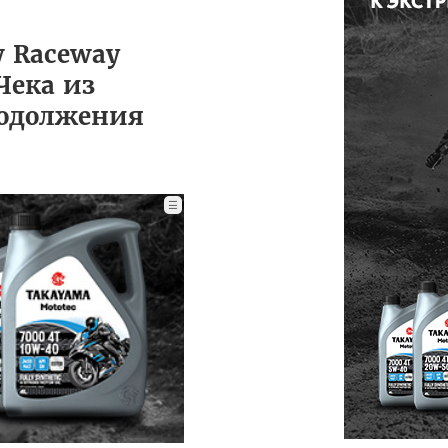
 Raceway
Чека из
родолжения
☰