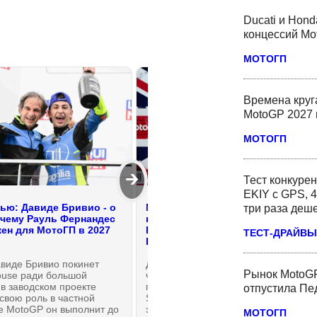
Ducati и Hond
концессий Mo
МОТОГП
Времена круг
MotoGP 2027 
МОТОГП
🡲
Тест конкурен
EKIY с GPS, 4
ью: Давиде Бривио - о
МотоГП возвращается с
три раза деш
очему Рауль Фернандес
каникул: обзор ситуации перед
жен для МотоГП в 2027
Гран-При Великобритании
ТЕСТ-ДРАЙВЫ
BritishGP 2026
виде Бривио покинет
Длинные летние каникулы в
Рынок MotoGP
ouse ради большой
чемпионате мира по MotoGP
в заводском проекте
подходят к концу, 7-9 августа на
отпустила Пед
свою роль в частной
Silverstone Circuit состоится 12-й
е MotoGP он выполнит до
этап Мото Гран-При, который
МОТОГП