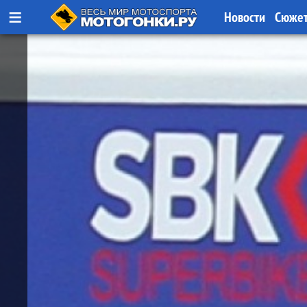
≡
Новости
Сюже