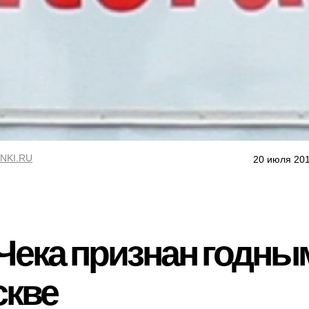
NKI.RU
20 июля 201
Чека признан годны
скве