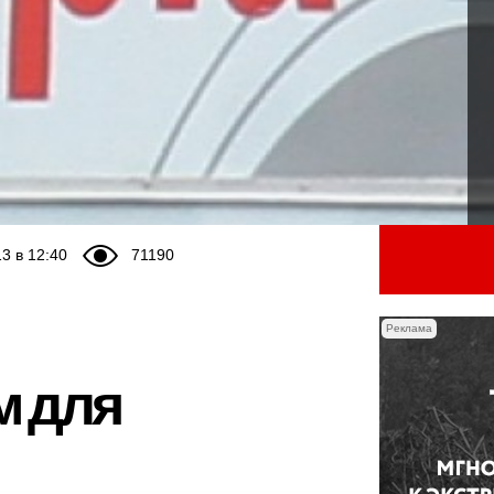
3 в 12:40
71190
Реклама
м для