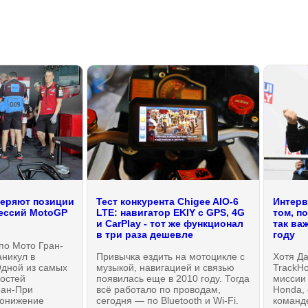
теряют позиции
Тест конкурента Chigee AIO-6
Интерв
цессий MotoGP
LTE: навигатор EKIY с GPS, 4G
том, п
и CarPlay - тот же функционал
так ва
в три раза дешевле
году
по Мото Гран-
аникул в
Привычка ездить на мотоцикле с
Хотя Да
Одной из самых
музыкой, навигацией и связью
TrackH
остей
появилась еще в 2010 году. Тогда
миссии 
ран-При
всё работало по проводам,
Honda, 
понижение
сегодня — по Bluetooth и Wi-Fi.
команд