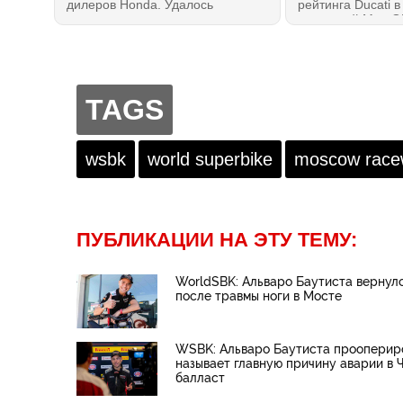
дилеров Honda. Удалось
рейтинга Ducati в
познакомиться с мотоциклом
концессий MotoG
лично и даже немного
лидеров Королев
прокатиться. Мотоцикл сразу
Ducati и Aprilia с
создает правильное впечатление:
Honda откатилась
это — 100% Honda без всяких
группу отстающих
оговорок. И, возможно, лучшее из
TAGS
всего на данный момент, что
можно было бы рекомендовать
как первый мотоцикл!
wsbk
world superbike
moscow race
ПУБЛИКАЦИИ НА ЭТУ ТЕМУ:
WorldSBK: Альваро Баутиста вернулс
после травмы ноги в Мосте
WSBK: Альваро Баутиста прооперир
называет главную причину аварии в Ч
балласт