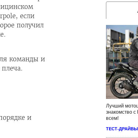
едицинском
pole, если
орое получил
е.
для команды и
 плеча.
Лучший мотоц
знакомство с 
порядке и
всем!
ТЕСТ-ДРАЙВЫ