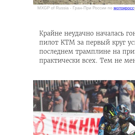
MXGP of Russia - Гран-При России по
мотокросс
Крайне неудачно началась го
пилот KTM за первый круг усп
последнем трамплине на при
практически всех. Тем не м