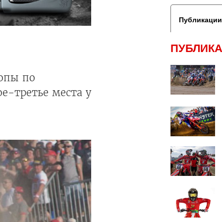
Публикации
ПУБЛИКА
опы по
е-третье места у