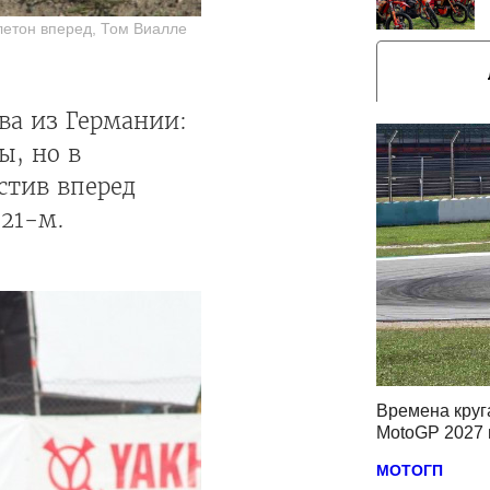
елетон вперед, Том Виалле
ва из Германии:
ы, но в
стив вперед
 21-м.
Времена круг
MotoGP 2027 
МОТОГП