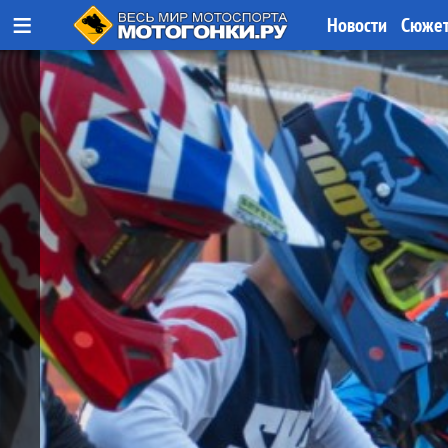
≡
Новости
Сюже