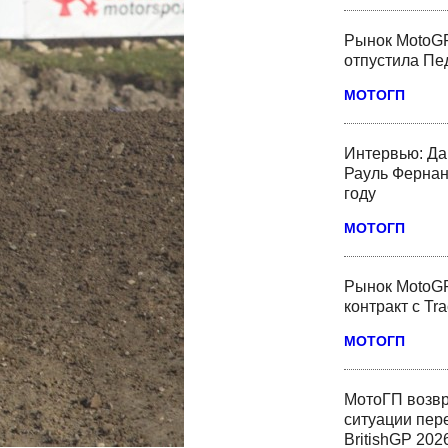
Рынок MotoGP
отпустила Пед
МОТОГП
Интервью: Да
Рауль Фернан
году
МОТОГП
Рынок MotoGP
контракт с Tr
МОТОГП
МотоГП возвр
ситуации пер
BritishGP 202