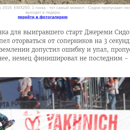
у 2018: EMX250, 1 гонка - тот самый момент - Сидов пропускает п
выходит в лидеры
перейти в фотогалерею
нка для выигравшего старт Джереми Сидо
ел оторваться от соперников на 3 секунд
землении допустил ошибку и упал, пропу
енее, немец финишировал не последним -