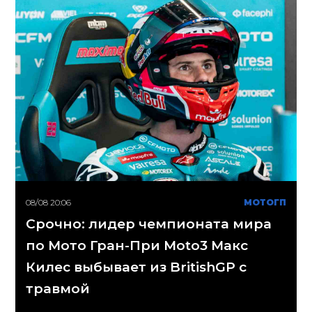
08/08 20:06
МОТОГП
Срочно: лидер чемпионата мира
по Мото Гран-При Moto3 Макс
Килес выбывает из BritishGP с
травмой