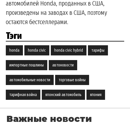
автомобилей Honda, проданных в США,
произведены на заводах в США, поэтому
остаются бестселлерами.
Тэги
honda
honda civic
honda civic hybrid
тарифы
импортные пошлины
автоновости
автомобильные новости
торговые войны
тарифная война
японский автомобиль
япония
Важные новости