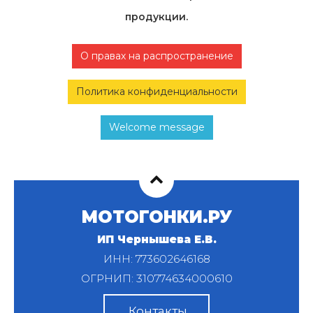
продукции.
О правах на распространение
Политика конфиденциальности
Welcome message
МОТОГОНКИ.РУ
ИП Чернышева Е.В.
ИНН: 773602646168
ОГРНИП: 310774634000610
Контакты