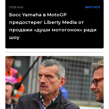
07/08 16:16
МОТОГП
Босс Yamaha в MotoGP
предостерег Liberty Media от
продажи «души мотогонок» ради
шоу