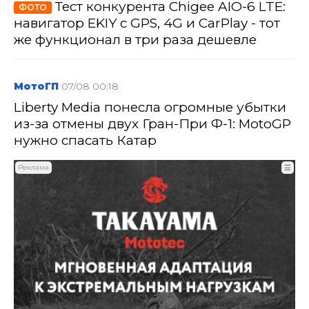
Тест конкурента Chigee AIO-6 LTE:
ФОТО
навигатор EKIY с GPS, 4G и CarPlay - тот
же функционал в три раза дешевле
МотоГП
07/08 00:18
Liberty Media понесла огромные убытки
из-за отмены двух Гран-При Ф-1: MotoGP
нужно спасать Катар
Реклама
☰