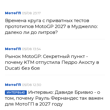
МотоГП
05/08 23:17
Времена круга с приватных тестов
прототипов MotoGP 2027 в Муджелло:
далеко ли до литров?
МотоГП
05/08 13:54
Рынок MotoGP: Секретный пункт -
почему KTM отпустила Педро Акосту в
Ducati без боя
МотоГП
05/08 12:30
Интервью: Давиде Бривио - о
ИНТЕРВЬЮ
том, почему Рауль Фернандес так важен
для МотоГП в 2027 году