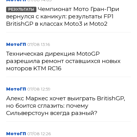
Чемпионат Мото Гран-При
РЕЗУЛЬТАТЫ
вернулся с каникул: результаты FP1
BritishGP в классах Moto3 и Moto2
МотоГП
07/08 13:16
Техническая дирекция MotoGP
разрешила ремонт оставшихся новых
моторов KTM RC16
МотоГП
07/08 12:59
Алекс Маркес хочет выиграть BritishGP,
но боится сглазить: почему
Сильверстоун всегда разный?
МотоГП
07/08 12:26