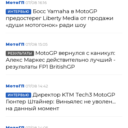
МотоГП
07/08 16:16
Босс Yamaha в MotoGP
ИНТЕРВЬЮ
предостерег Liberty Media от продажи
«души мотогонок» ради шоу
МотоГП
07/08 15:05
MotoGP вернулся с каникул:
РЕЗУЛЬТАТЫ
Алекс Маркес действительно лучший -
результаты FP1 BritishGP
МотоГП
07/08 14:42
Директор KTM Tech3 MotoGP
ИНТЕРВЬЮ
Гюнтер Штайнер: Виньялес не уволен...
на данный момент
МотоГП
07/08 14:05