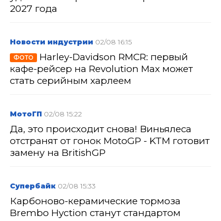
2027 года
Новости индустрии
02/08 16:15
Harley-Davidson RMCR: первый
ФОТО
кафе-рейсер на Revolution Max может
стать серийным харлеем
МотоГП
02/08 15:22
Да, это происходит снова! Виньялеса
отстранят от гонок MotoGP - KTM готовит
замену на BritishGP
Супербайк
02/08 15:33
Карбоново-керамические тормоза
Brembo Hyction станут стандартом