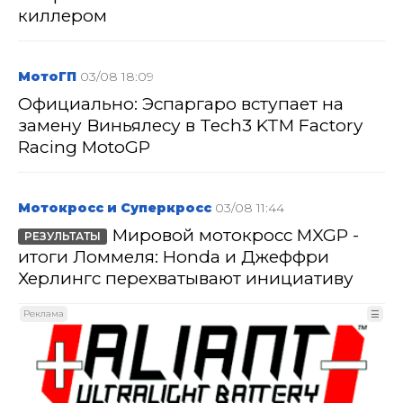
киллером
МотоГП
03/08 18:09
Официально: Эспаргаро вступает на
замену Виньялесу в Tech3 KTM Factory
Racing MotoGP
Мотокросс и Суперкросс
03/08 11:44
Мировой мотокросс MXGP -
РЕЗУЛЬТАТЫ
итоги Ломмеля: Honda и Джеффри
Херлингс перехватывают инициативу
Реклама
☰