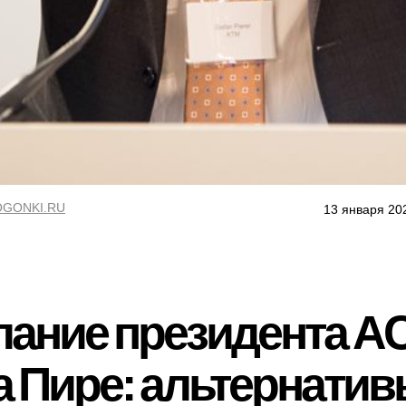
GONKI.RU
13 января 20
лание президента A
 Пире: альтернатив