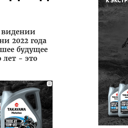
м видении
ни 2022 года
йшее будущее
лет - это
☰