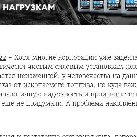
22
- Хотя многие корпорации уже задекл
логически чистым силовым установкам (эл
ается неизменной: у человечества на да
каз от ископаемого топлива, но куда важ
аналогичную надежность и производител
х еще не придумали. А проблема накопле
льная и достаточно серьезная сила, котор