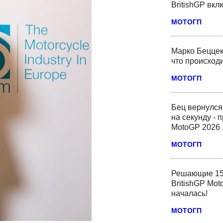
BritishGP вк
МОТОГП
Марко Беццек
что происходи
МОТОГП
Бец вернулся
на секунду - 
MotoGP 2026
МОТОГП
Решающие 15
BritishGP Mot
началась!
МОТОГП