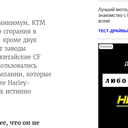
Лучший мотоц
знакомство с 
всем!
к минимум, KTM
 сгорания в
ТЕСТ-ДРАЙВЫ
 кроме двух
Реклама
т заводы
 китайские CF
пользовались
омпании, которые
же Harley-
их истинно
е, что он не