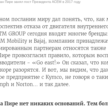
н Пире занял пост Президента ACEM в 2017 году
ном послании миру дал понять, что, ка
спектив отказа от двигателя внутреннего
TM GROUP сегодня входят многие бренды:
 Mobility и Bajaj, компании принадлежа
оциированным партнерам относятся также
 Пире провозгласил правило, которым вос
водители - «Go east!» Он сказал, что к
коре разорятся. И вот, мы видим, что да
ое предприятие с Kymco, не говоря о так
ph и Norton... и так далее.
 Пире нет никаких оснований. Тем боле