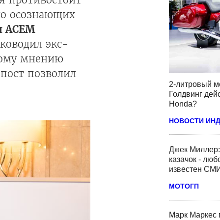
шо осознающих
ил ACEM
ководил экс-
ному мнению
 пост позволил
2-литровый м
Голдвинг дей
Honda?
НОВОСТИ ИН
Джек Миллер:
казачок - люб
известен СМ
МОТОГП
Марк Маркес 