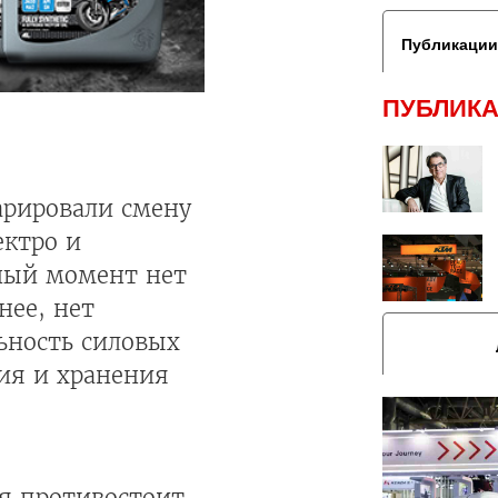
Публикации
ПУБЛИКА
арировали смену
ектро и
нный момент нет
нее, нет
ьность силовых
ния и хранения
ая противостоит