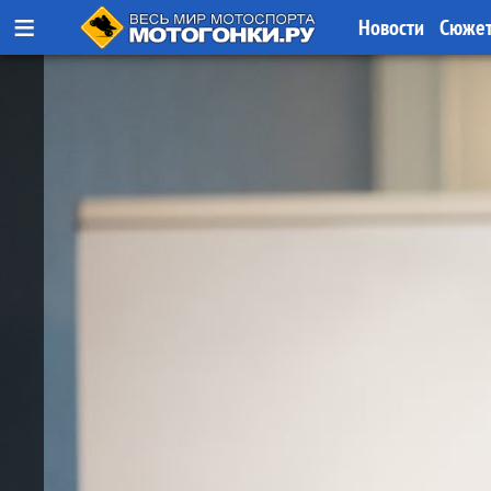
≡
Новости
Сюже