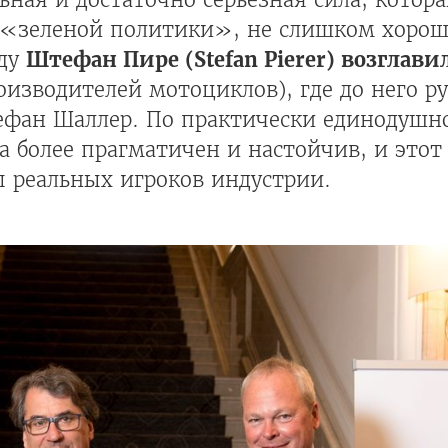
 «зеленой политики», не слишком хоро
оду
Штефан Пире (Stefan Pierer) возглав
изводителей мотоциклов), где до него ру
ефан Шаллер. По практически единодуш
а более прагматичен и настойчив, и этот
 реальных игроков индустрии.