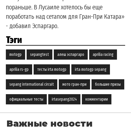
пораньше. В Лусаиле хотелось бы еще
поработать над сетапом для Гран-При Катара»
- добавил Эспаргаро.
Тэги
motogp
sepangtest
алеш эспаргаро
aprilia racing
aprilia rs-gp
тесты irta motogp
irta motogp sepang
sepang international circuit
мото гран-при
большие призы
официальные тесты
irtasepang2024
комментарии
Важные новости