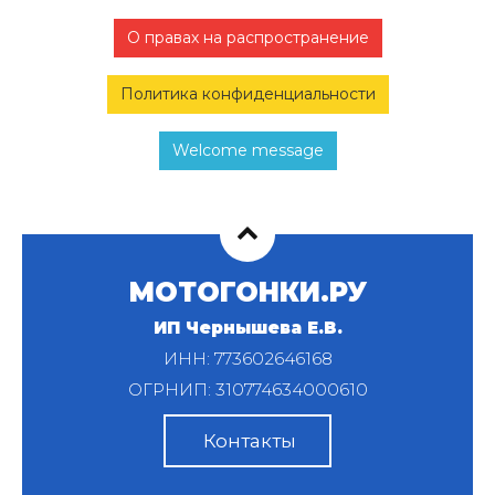
О правах на распространение
Политика конфиденциальности
Welcome message
МОТОГОНКИ.РУ
ИП Чернышева Е.В.
ИНН: 773602646168
ОГРНИП: 310774634000610
Контакты