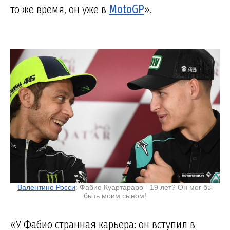
то же время, он уже в
MotoGP
».
Валентино Росси
: Фабио Куартараро - 19 лет? Он мог бы
быть моим сыном!
«У Фабио странная карьера: он вступил в