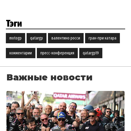
Тэги
motogp
qatargp
валентино росси
гран-при катара
комментарии
пресс-конференция
qatargp19
Важные новости