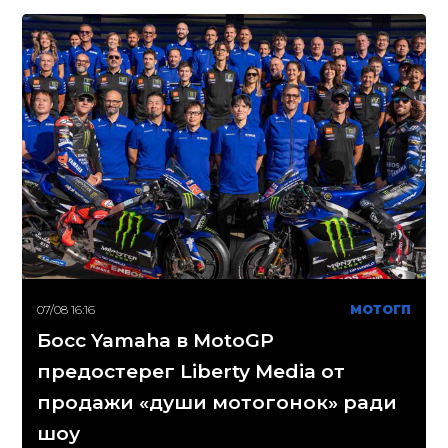
07/08 16:16
МОТОГП
Босс Yamaha в MotoGP
предостерег Liberty Media от
продажи «души мотогонок» ради
шоу