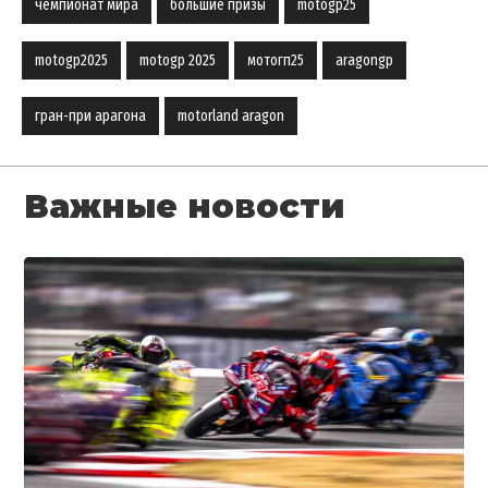
чемпионат мира
большие призы
motogp25
motogp2025
motogp 2025
мотогп25
aragongp
гран-при арагона
motorland aragon
Важные новости