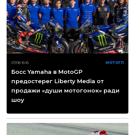
07/08 16:16
МОТОГП
Босс Yamaha в MotoGP
предостерег Liberty Media от
продажи «души мотогонок» ради
шоу