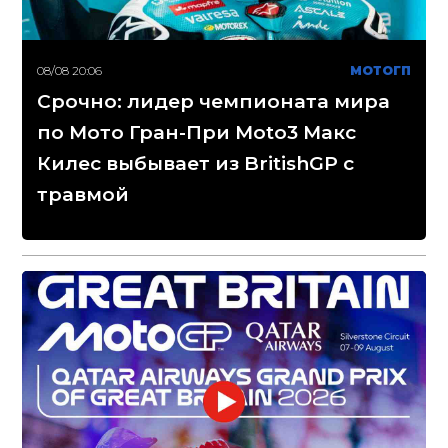
08/08 20:06
МОТОГП
Срочно: лидер чемпионата мира
по Мото Гран-При Moto3 Макс
Килес выбывает из BritishGP с
травмой