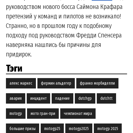
руководством нового босса Саймона Крафара
претензий у команд и пилотов не возникало!
Странно, но в прошлом году к подобному
подходу под руководством Фредди Спенсера
наверняка нашлись бы причины для
придирок.
Тэги
алекс маркес
фермин альдегер
франко морбиделли
авария
инцидент
падение
dutchgp
dutchtt
motogp
мото гран-при
чемпионат мира
большие призы
motogp25
motogp2025
motogp 2025