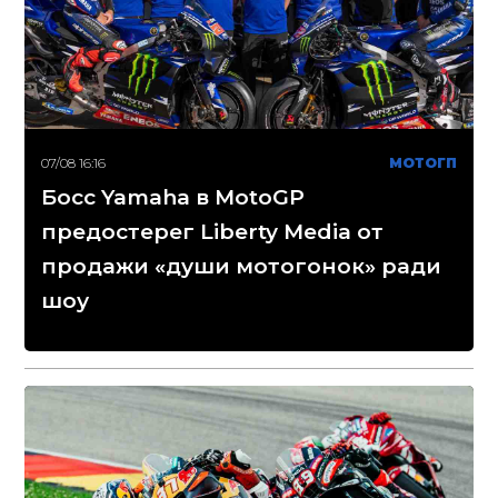
07/08 16:16
МОТОГП
Босс Yamaha в MotoGP
предостерег Liberty Media от
продажи «души мотогонок» ради
шоу