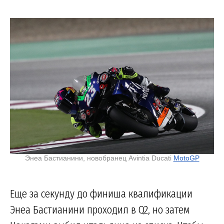
Энеа Бастианини, новобранец Avintia Ducati
MotoGP
Еще за секунду до финиша квалификации
Энеа Бастианини проходил в Q2, но затем