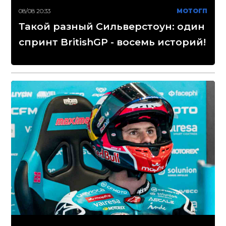
08/08 20:33
МОТОГП
Такой разный Сильверстоун: один
спринт BritishGP - восемь историй!