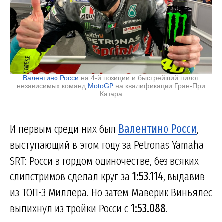
Валентино Росси
на 4-й позиции и быстрейший пилот
независимых команд
MotoGP
на квалификации Гран-При
Катара
И первым среди них был
Валентино Росси
,
выступающий в этом году за Petronas Yamaha
SRT: Росси в гордом одиночестве, без всяких
слипстримов сделал круг за
1:53.114
, выдавив
из ТОП-3 Миллера. Но затем Маверик Виньялес
выпихнул из тройки Росси с
1:53.088
.