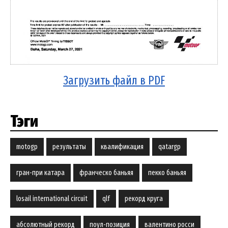
Загрузить файл в PDF
Тэги
motogp
результаты
квалификация
qatargp
гран-при катара
франческо баньяя
пекко баньяя
losail international circuit
qlf
рекорд круга
абсолютный рекорд
поул-позиция
валентино росси