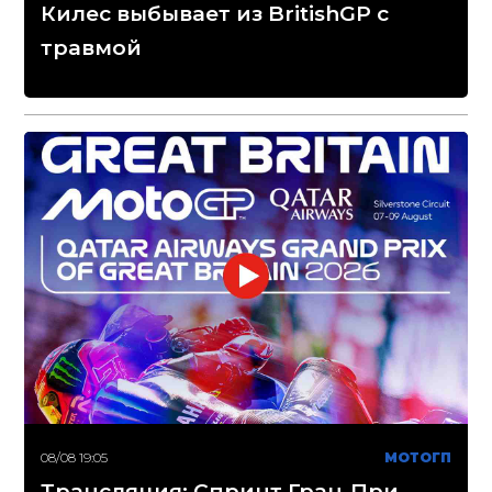
Килес выбывает из BritishGP с
травмой
08/08 19:05
МОТОГП
Трансляция: Спринт Гран-При