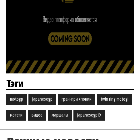
Тэги
motogp
japanesegp
гран-при японии
twin ring motegi
мотеги
видео
маршалы
japanesegp19