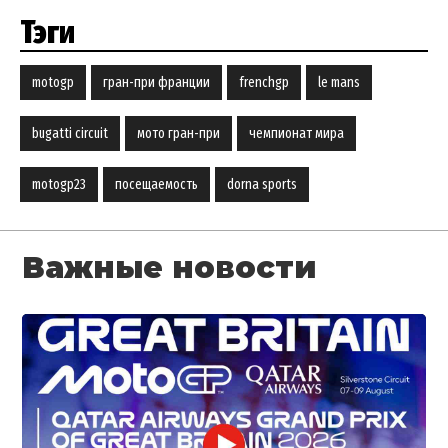
Тэги
motogp
гран-при франции
frenchgp
le mans
bugatti circuit
мото гран-при
чемпионат мира
motogp23
посещаемость
dorna sports
Важные новости