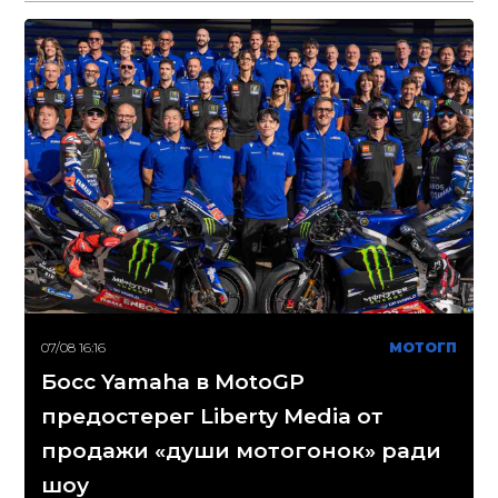
07/08 16:16
МОТОГП
Босс Yamaha в MotoGP
предостерег Liberty Media от
продажи «души мотогонок» ради
шоу