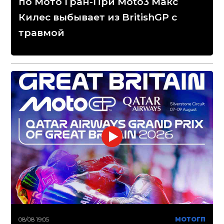
по Мото Гран-При Moto3 Макс
Килес выбывает из BritishGP с
травмой
08/08 19:05
МОТОГП