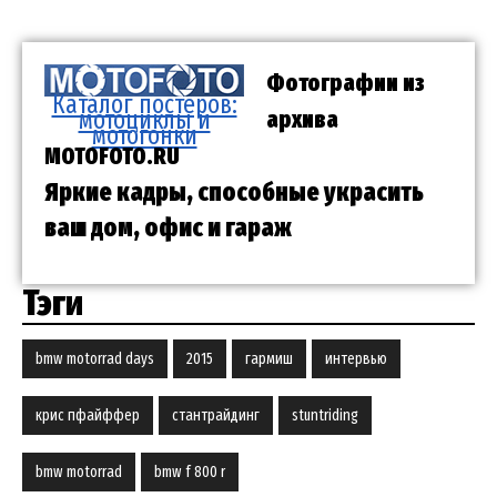
Фотографии из
Каталог постеров:
мотоциклы и
архива
мотогонки
MOTOFOTO.RU
Яркие кадры, способные украсить
ваш дом, офис и гараж
Тэги
bmw motorrad days
2015
гармиш
интервью
крис пфайффер
стантрайдинг
stuntriding
bmw motorrad
bmw f 800 r