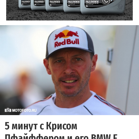
5 минут с Крисом
Пфайффером и его BMW F