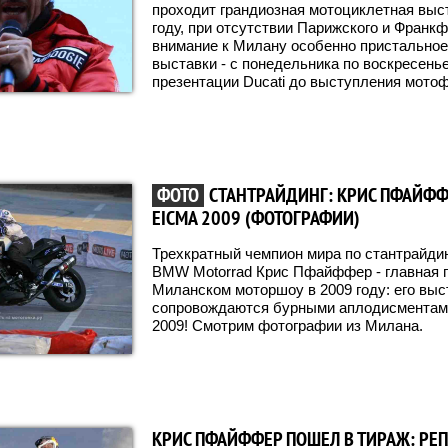
проходит грандиозная мотоциклетная выст
году, при отсутствии Парижского и Франкф
внимание к Милану особенно пристальное
выставки - с понедельника по воскресень
презентации Ducati до выступления мото
ФОТО
СТАНТРАЙДИНГ: КРИС ПФАЙФФ
EICMA 2009 (ФОТОГРАФИИ)
Трехкратный чемпион мира по стантрайдин
BMW Motorrad Крис Пфайффер - главная 
Миланском моторшоу в 2009 году: его выс
сопровождаются бурными аплодисментами
2009! Смотрим фотографии из Милана.
КРИС ПФАЙФФЕР ПОШЕЛ В ТИРАЖ: РЕ