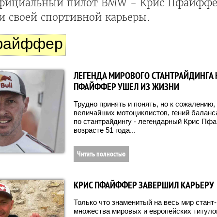
официальный пилот BMW - Крис Пфайффе
и своей спортивной карьеры.
файффер
ЛЕГЕНДА МИРОВОГО СТАНТРАЙДИНГА 
ПФАЙФФЕР УШЕЛ ИЗ ЖИЗНИ
Трудно принять и понять, но к сожалению, 
величайших мотоциклистов, гений баланса
по стантрайдингу - легендарный Крис Пф
возрасте 51 года...
Читать полностью
КРИС ПФАЙФФЕР ЗАВЕРШИЛ КАРЬЕРУ
Только что знаменитый на весь мир стант
множества мировых и европейских титуло