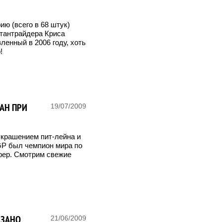
ю (всего в 68 штук)
стантрайдера Криса
енный в 2006 году, хоть
!
АН ПРИ
19/07/2009
украшением пит-лейна и
GP был чемпион мира по
фер. Смотрим свежие
ИЗАНО
21/06/2009