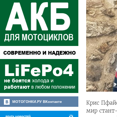
МОТОГОНКИ.РУ ВКонтакте
Крис Пфайф
мир стант