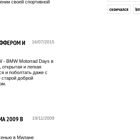
нии своей спортивной
скончался
bm
ЙФФЕРОМ И
16/07/2015
 - BMW Motorrad Days в
 открытая и легкая
ся и поболтать даже с
 старой доброй
ом.
MA 2009 В
19/11/2009
осенью в Милане