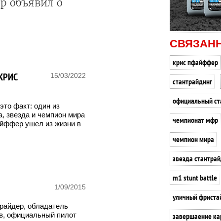
р объявил о
СВЯЗАН
крис пфайффер
КРИС
15/03/2022
стантрайдинг
официальный ст
это факт: один из
, звезда и чемпион мира
чемпионат мфр
айффер ушел из жизни в
чемпион мира
звезда стантра
m1 stunt battle
1/09/2015
уличный фриста
-райдер, обладатель
в, официальный пилот
завершаение ка