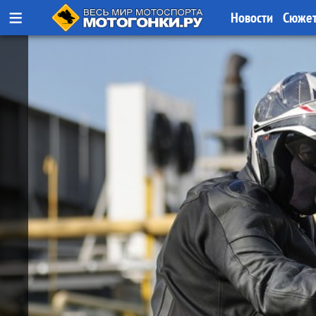
≡
Новости
Сюже