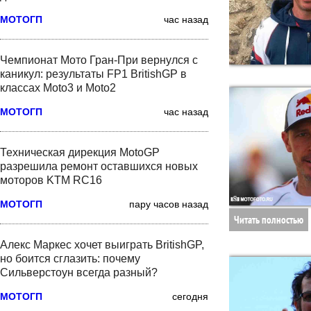
МОТОГП
час назад
Чемпионат Мото Гран-При вернулся с
каникул: результаты FP1 BritishGP в
классах Moto3 и Moto2
МОТОГП
час назад
Техническая дирекция MotoGP
разрешила ремонт оставшихся новых
моторов KTM RC16
МОТОГП
пару часов назад
Читать полностью
Алекс Маркес хочет выиграть BritishGP,
но боится сглазить: почему
Сильверстоун всегда разный?
МОТОГП
сегодня