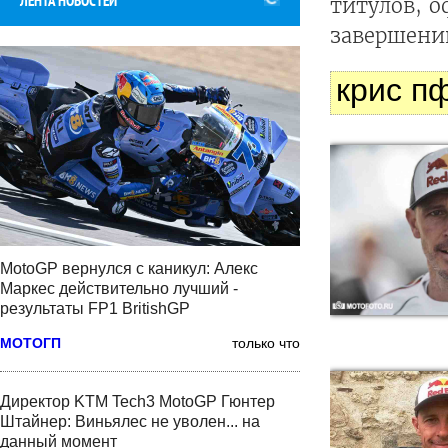
ЛЕНТА НОВОСТЕЙ
титулов, 
завершени
крис п
MotoGP вернулся с каникул: Алекс
Маркес действительно лучший -
результаты FP1 BritishGP
МОТОГП
только что
Директор KTM Tech3 MotoGP Гюнтер
Штайнер: Виньялес не уволен... на
данный момент