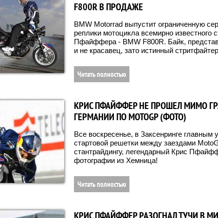
F800R В ПРОДАЖЕ
BMW Motorrad выпустит ограниченную сери
реплики мотоцикла всемирно известного 
Пфайффера - BMW F800R. Байк, представл
и не красавец, зато истинный стритфайтер
Читать полностью
КРИС ПФАЙФФЕР НЕ ПРОШЕЛ МИМО ГР
ГЕРМАНИИ ПО MOTOGP (ФОТО)
Все воскресенье, в Заксенринге главным 
стартовой решетки между заездами Moto
стантрайдингу, легендарный Крис Пфайф
фотографии из Хемница!
Читать полностью
КРИС ПФАЙФФЕР РАЗОГНАЛ ТУЧИ В М