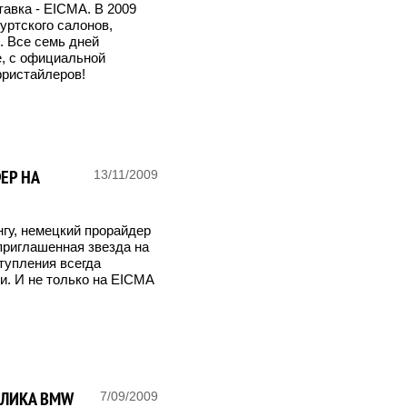
авка - EICMA. В 2009
уртского салонов,
. Все семь дней
е, с официальной
фристайлеров!
ЕР НА
13/11/2009
гу, немецкий прорайдер
приглашенная звезда на
тупления всегда
. И не только на EICMA
ПЛИКА BMW
7/09/2009