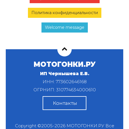
Политика конфиденциальности
Welcome message
МОТОГОНКИ.РУ
ИП Чернышева Е.В.
ИНН: 773602646168
ОГРНИП: 310774634000610
Контакты
Copyright ©2005-2026
МОТОГОНКИ.РУ
Все