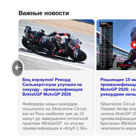
Важные новости
🡰
Бец вернулся! Рекорд
Решающие 15 м
Сильверстоуна улучшен на
преквалификаци
секунду - преквалификация
MotoGP 2026: го
BritishGP MotoGP 2026
рекордами нача
Фейерверк новых рекордов
Silverstone Circui
посыпался на Silverstone Circuit
Первая битва вт
как из Рога изобилия уже за 15
сезона MotoGP 2
минут до завершения пятничной
преквалификация
практики #BritishGP: по итогам
Британии #British
преквалификации в «Клуб 1:56»
чемпионата мира
вошли пятеро, но точку в
расставить по ме