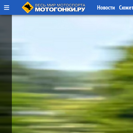
≡
Новости
Сюже