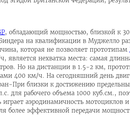
д эгидой Британской Федерации, результ
GP
, обладающий мощностью, близкой к 30
 Биндера на квалификации в Муджелло раз
ичина, которая не позволяет прототипам
ч, является нехватка места: самая длинн
тров. Но на дистанции в 1.5-2 км, прото
лами 400 км/ч. На сегодняшний день дви
ран-При близки к достижению предельны
.с. для рабочего объема 1000 куб.см., по
ь играет аэродинамичность мотоциклов 
ля более эффективной передачи мощности