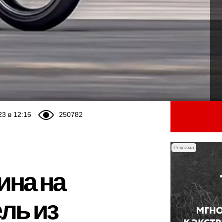
23 в 12:16
250782
Реклама
ина на
ль из