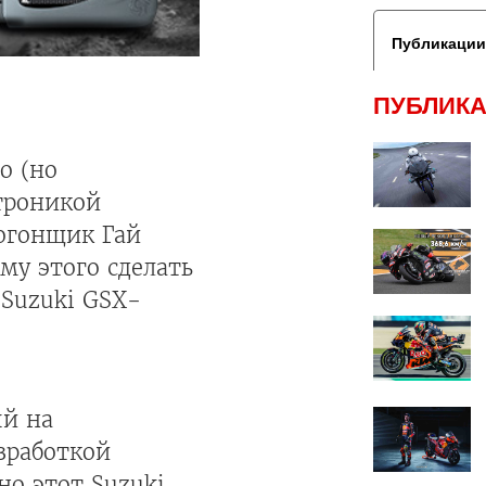
Публикации
ПУБЛИКА
о (но
троникой
тогонщик Гай
у этого сделать
 Suzuki GSX-
ый на
азработкой
но этот Suzuki