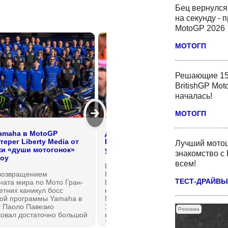
Бец вернулся
на секунду - 
MotoGP 2026
МОТОГП
Решающие 15
BritishGP Mot
началась!
🡲
МОТОГП
amaha в MotoGP
Директор KTM Tech3 MotoGP
ерег Liberty Media от
Гюнтер Штайнер: Виньялес не
Лучший мотоц
и «души мотогонок»
уволен... на данный момент
знакомство с 
оу
всем!
Бывший директор команды HAAS
возвращением
F1 из Формулы-1 Гюнтер
ТЕСТ-ДРАЙВЫ
ната мира по Мото Гран-
Штайнер теперь во всю рулит
етних каникул босс
командой Королевского класса
кой программы Yamaha в
Мото Гран-При Tech3 Racing.
 Паоло Павезио
Заводской саттелит KTM вступил
Реклама
ковал достаточно большой
во вторую половину сезона
лог из серии
MotoGP 2026 года необычным