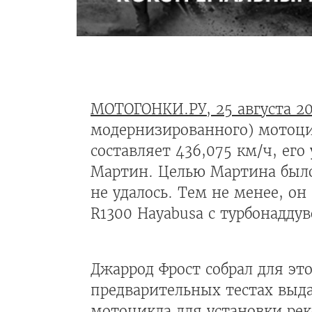
МОТОГОНКИ.РУ, 25 августа 2
модернизированного) мотоц
составляет 436,075 км/ч, ег
Мартин. Целью Мартина было
не удалось. Тем не менее, он
R1300 Hayabusa с турбонаддув
Джаррод Фрост собрал для эт
предварительных тестах выдал
мотоцикла для установки реко