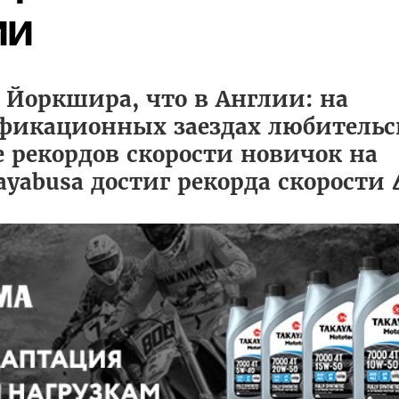
ии
 Йоркшира, что в Англии: на
фикационных заездах любительс
 рекордов скорости новичок на
yabusa достиг рекорда скорости 