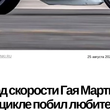
NKI.RU
25 августа 20
 скорости Гая Март
цикле побил любите