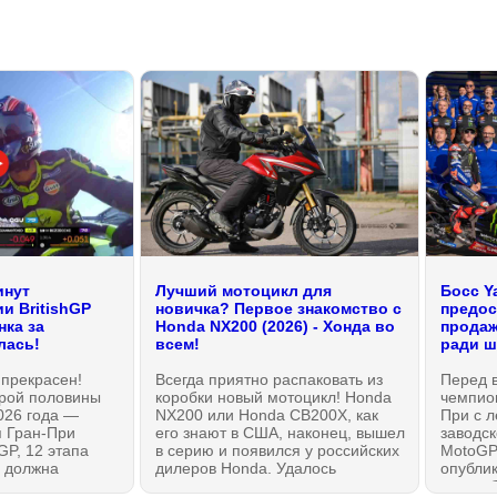
инут
Лучший мотоцикл для
Босс Y
и BritishGP
новичка? Первое знакомство с
предост
нка за
Honda NX200 (2026) - Хонда во
продаж
лась!
всем!
ради ш
t прекрасен!
Всегда приятно распаковать из
Перед 
орой половины
коробки новый мотоцикл! Honda
чемпио
026 года —
NX200 или Honda CB200X, как
При с л
 Гран-При
его знают в США, наконец, вышел
заводс
GP, 12 этапа
в серию и появился у российских
MotoGP
 должна
дилеров Honda. Удалось
опубли
стам все
познакомиться с мотоциклом
видео-б