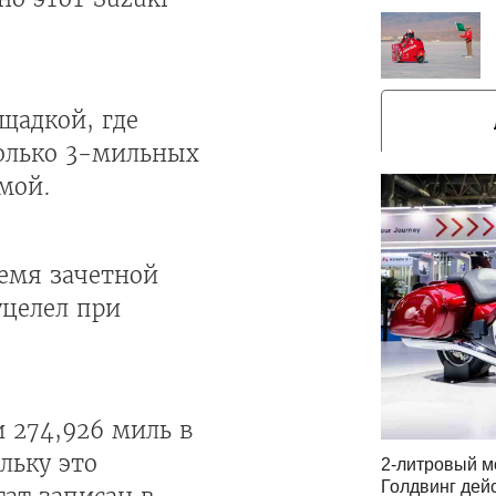
щадкой, где
колько 3-мильных
мой.
ремя зачетной
уцелел при
и 274,926 миль в
льку это
2-литровый м
Голдвинг дей