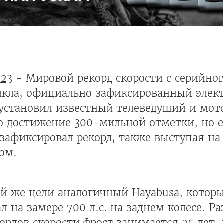
023
- Мировой рекорд скорости с серийног
икла, официально зафиксированный элек
о установил известный телеведущий и мо
 достижение 300-мильной отметки, но ем
 зафиксировал рекорд, также выступая на
ом.
ой же цели аналогичный Hayabusa, котор
 на замере 700 л.с. на заднем колесе. Р
рдов скорости Фрост занимается 25 лет, 