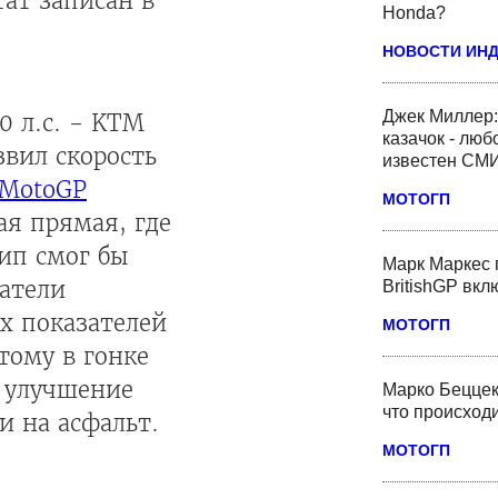
ат записан в
Honda?
НОВОСТИ ИН
Джек Миллер:
0 л.с. - KTM
казачок - люб
вил скорость
известен СМ
MotoGP
МОТОГП
ая прямая, где
тип смог бы
Марк Маркес 
гатели
BritishGP вк
х показателей
МОТОГП
этому в гонке
и улучшение
Марко Беццек
что происходи
 на асфальт.
МОТОГП