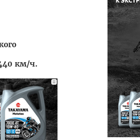
кого
440 км/ч.
☰