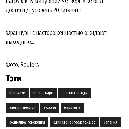
нагрузок. В минувший четверг уже был
достигнут уровень 20 Гигаватт.
Французы с настороженностью ожидают
выходные...
Фото: Reuters
Тэги
heatwave
волна жары
прогноз погоды
электроэнергия
европа
евросоюз
солнечная генерация
единая энергосистема ес
испания