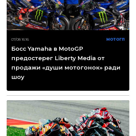
07/08 16:16
МОТОГП
Босс Yamaha в MotoGP
предостерег Liberty Media от
продажи «души мотогонок» ради
шоу