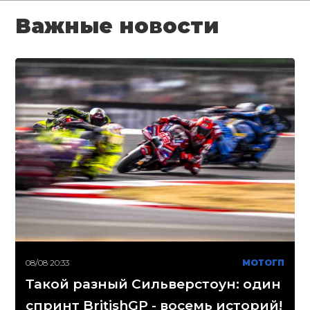
Важные новости
08/08 20:33
МОТОГП
Такой разный Сильверстоун: один
спринт BritishGP - восемь историй!