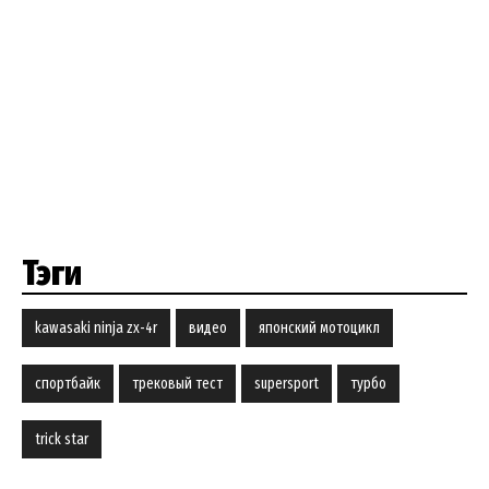
Тэги
kawasaki ninja zx-4r
видео
японский мотоцикл
спортбайк
трековый тест
supersport
турбо
trick star