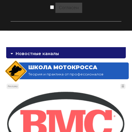
Согласен
Новостные каналы
ШКОЛА МОТОКРОССА
Теория и практика от профессионалов
☰
Реклама