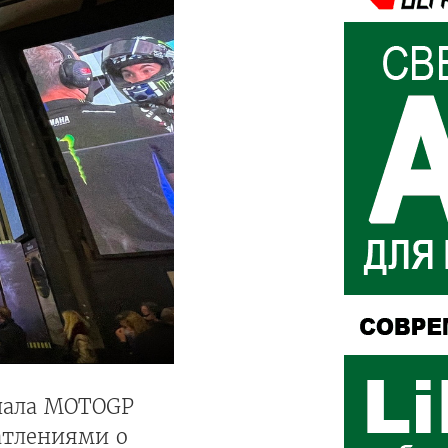
риала MOTOGP
атлениями о