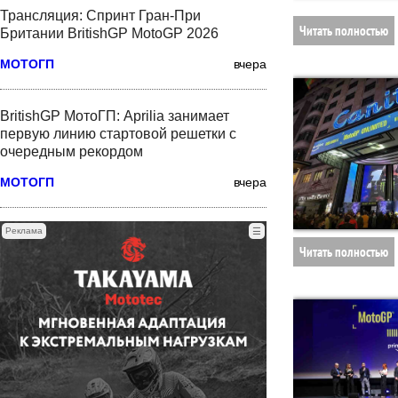
Трансляция: Спринт Гран-При
Читать полностью
Британии BritishGP MotoGP 2026
МОТОГП
вчера
BritishGP МотоГП: Aprilia занимает
первую линию стартовой решетки с
очередным рекордом
МОТОГП
вчера
Реклама
☰
Читать полностью