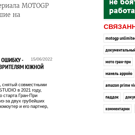
сериала MOTOGP
шие на
СВЯЗАН
motogp unlimite
документальный
 ОШИБКУ -
15/06/2022
мото гран-при
Н ЗРИТЕЛЯМ ЮЖНОЙ
манель арройо
amazon prime vi
, снятый совместными
TUDIO в 2021 году,
о старта Гран-При
паддок
доку
 из-за двух грубейших
омоутер и его партнер,
комментарии