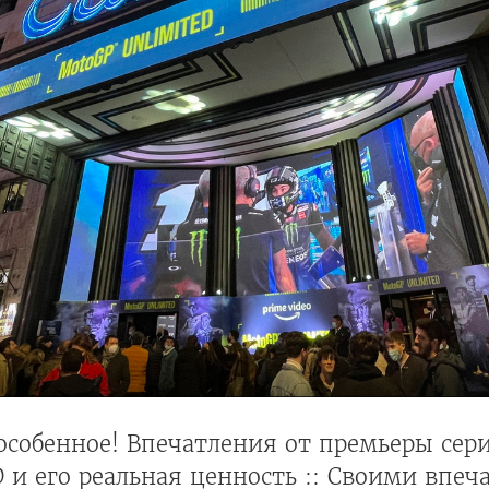
 особенное! Впечатления от премьеры се
и его реальная ценность :: Своими впеч