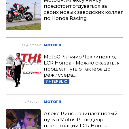
MotoGP: Алексу Ринсу
предстоит отдуваться за
своих новых заводских коллег
по Honda Racing
08/03 08:49
МОТОГП
MotoGP: Лучио Чеккинелло,
LCR Honda - Можно сказать, я
прошел путь от актера до
режиссера...
ИНТЕРВЬЮ
07/03 18:23
МОТОГП
Алекс Ринс начинает новый
путь в MotoGP: шедевр
презентации LCR Honda -