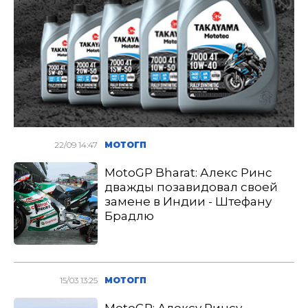
22/09 14:47
МОТОГП
MotoGP Bharat: Алекс Ринс
дважды позавидовал своей
замене в Индии - Штефану
Брадлю
15/03 13:25
МОТОГП