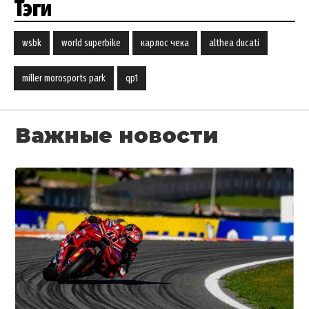
Тэги
wsbk
world superbike
карлос чека
althea ducati
miller morosports park
qp1
Важные новости