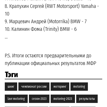
8. Крапухин Сергей (RWT Motorsport) Yamaha -
10
9. Марцевич Андрей (Motorrika) BMW - 7
10. Калинин Фома (Trinity) BMW - 6
...
P.S. Итоги остаются предварительными до
публикации официальных результатов МФР
Тэги
шкмг
чемпионат россии
моторинг
motoring
lavr motoring
сезон-2023
motoring-2023
результаты