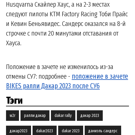
Husqvarna Скайлер Хаус, а на 2-3 местах
следуют пилоты KTM Factory Racing Тоби Прайс
и Кевин Беньявидес. Сандерс оказался на 8-й
строчке с почти 20 минутами отставания от
Хауса.
Положение в зачете не изменилось из-за
отмены СУ7: подробнее -
положение в зачете
BIKES ралли Дакар 2023 после СУ6
Тэги
w2r
ралли дакар
dakar rally
дакар 2023
дакар2023
dakar2023
dakar 2023
даниэль сандерс