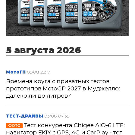
5 августа 2026
МотоГП
05/08 23:17
Времена круга с приватных тестов
прототипов MotoGP 2027 в Муджелло:
далеко ли до литров?
ТЕСТ-ДРАЙВЫ
03/08 07:35
Тест конкурента Chigee AIO-6 LTE:
ФОТО
навигатор EKIY с GPS, 4G и CarPlay - тот