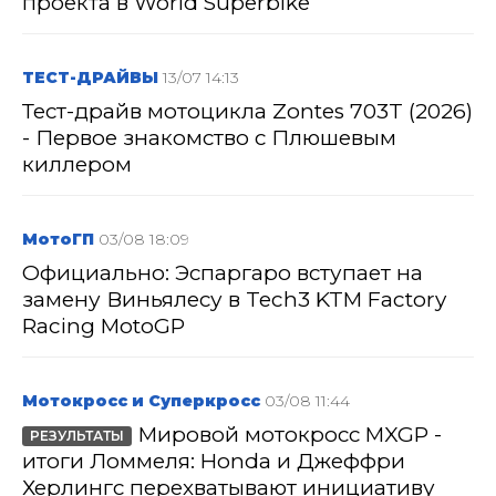
проекта в World Superbike
ТЕСТ-ДРАЙВЫ
13/07 14:13
Тест-драйв мотоцикла Zontes 703T (2026)
- Первое знакомство с Плюшевым
киллером
МотоГП
03/08 18:09
Официально: Эспаргаро вступает на
замену Виньялесу в Tech3 KTM Factory
Racing MotoGP
Мотокросс и Суперкросс
03/08 11:44
Мировой мотокросс MXGP -
РЕЗУЛЬТАТЫ
итоги Ломмеля: Honda и Джеффри
Херлингс перехватывают инициативу