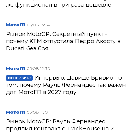
же функционал в три раза дешевле
МотоГП
05/08 13:54
Рынок MotoGP: Секретный пункт -
почему KTM отпустила Педро Акосту в
Ducati без боя
МотоГП
05/08 12:30
Интервью: Давиде Бривио - о
ИНТЕРВЬЮ
том, почему Рауль Фернандес так важен
для МотоГП в 2027 году
МотоГП
05/08 11:19
Рынок MotoGP: Рауль Фернандес
продлил контракт с TrackHouse на 2