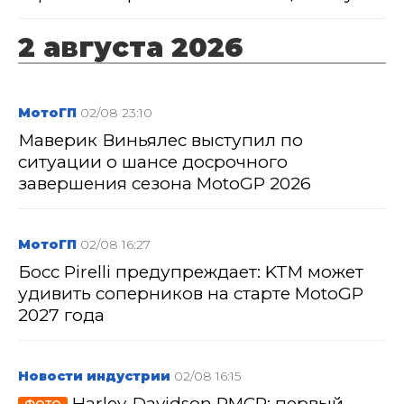
2 августа 2026
МотоГП
02/08 23:10
Маверик Виньялес выступил по
ситуации о шансе досрочного
завершения сезона MotoGP 2026
МотоГП
02/08 16:27
Босс Pirelli предупреждает: KTM может
удивить соперников на старте MotoGP
2027 года
Новости индустрии
02/08 16:15
Harley-Davidson RMCR: первый