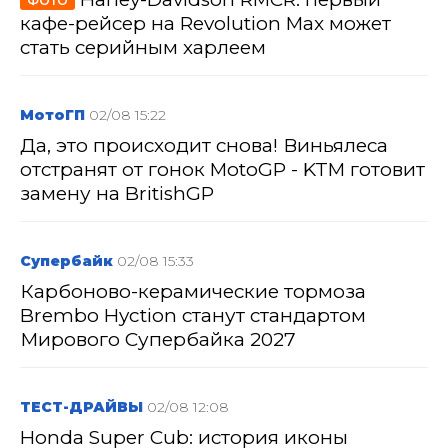
ФОТО
кафе-рейсер на Revolution Max может
стать серийным харлеем
МотоГП
02/08 15:22
Да, это происходит снова! Виньялеса
отстранят от гонок MotoGP - KTM готовит
замену на BritishGP
Супербайк
02/08 15:33
Карбоново-керамические тормоза
Brembo Hyction станут стандартом
Мирового Супербайка 2027
ТЕСТ-ДРАЙВЫ
02/08 12:08
Honda Super Cub: история иконы