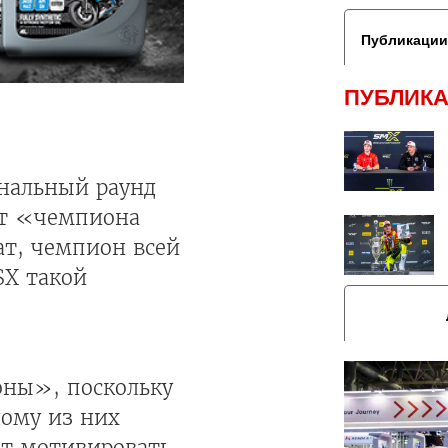
Публикации
ПУБЛИКА
нальный раунд
вут «чемпиона
ат, чемпион всей
SX такой
оны», поскольку
дому из них
ет мотивировать