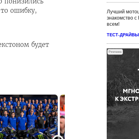
ко понизились
-то ошибку,
Лучший мотоц
знакомство с 
всем!
ТЕСТ-ДРАЙВЫ
екстоном будет
Реклама