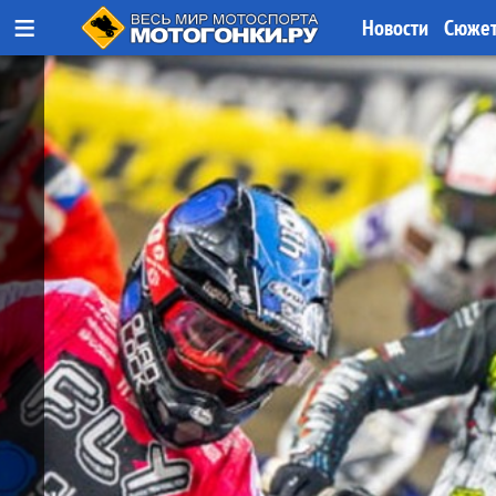
≡
Новости
Сюже