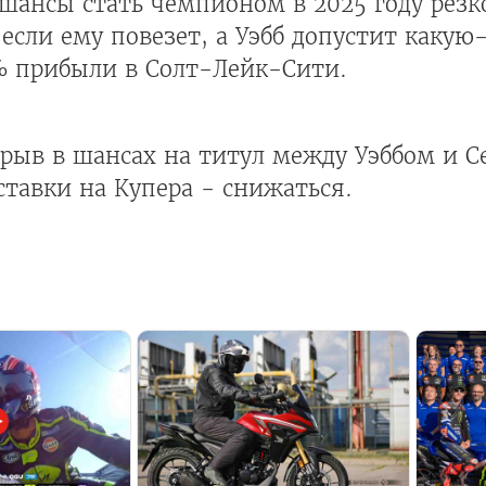
о шансы стать чемпионом в 2025 году рез
если ему повезет, а Уэбб допустит какую
% прибыли в Солт-Лейк-Сити.
рыв в шансах на титул между Уэббом и С
ставки на Купера - снижаться.