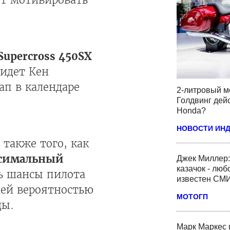
upercross 450SX
 идет Кен
ап в календаре
2-литровый м
Голдвинг дей
Honda?
НОВОСТИ ИН
также того, как
ксимальный
Джек Миллер:
казачок - люб
сть шансы пилота
известен СМ
шей вероятностью
МОТОГП
ды.
Марк Маркес 