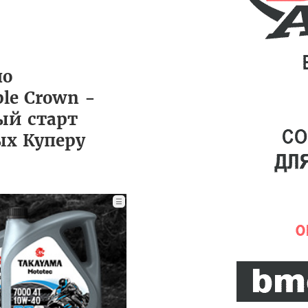
по
le Crown -
ый старт
ых Куперу
☰