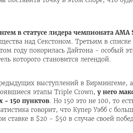
нгем в статусе лидера чемпионата AMA S
щества над Секстоном. Третьим в списке
том году покорилась Дайтона - особый эт
ль которого становится легендой.
редыдущих выступлений в Бирмингеме, а 
тоявшиеся этапы Triple Crown,
у него ма
х - 150 пунктов
. Но 150 это не 100, то е
атистика говорит, что Купер Уэбб с боль
и ставке в $20 - $50 в случае своей побе