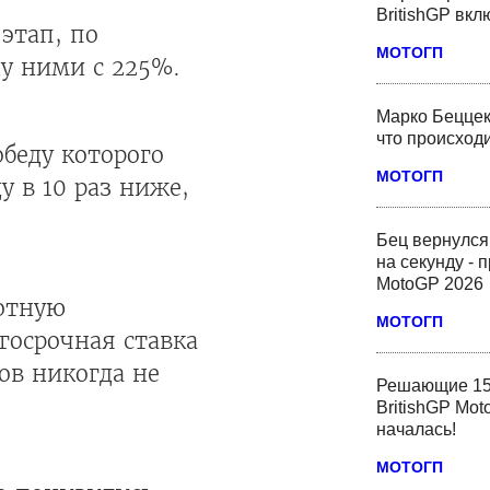
BritishGP вк
этап, по
МОТОГП
у ними с 225%.
Марко Беццек
что происходи
обеду которого
МОТОГП
 в 10 раз ниже,
Бец вернулся
на секунду - 
MotoGP 2026
отную
МОТОГП
госрочная ставка
ков никогда не
Решающие 15
BritishGP Mot
началась!
МОТОГП