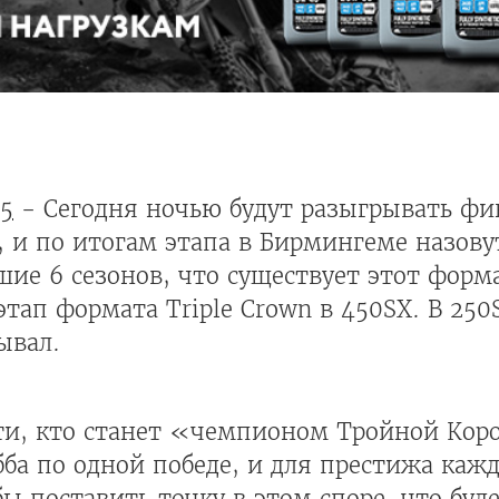
5
- Сегодня ночью будут разыгрывать фи
да, и по итогам этапа в Бирмингеме назо
ие 6 сезонов, что существует этот форм
этап формата Triple Crown в 450SX. В 250
ывал.
сти, кто станет «чемпионом Тройной Кор
эбба по одной победе, и для престижа каж
ы поставить точку в этом споре, что буд