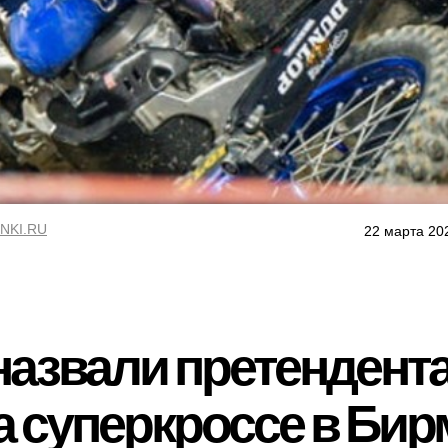
NKI.RU
22 марта 20
азвали претендента
 на суперкроссе в Би