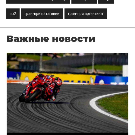
mx2
гран-при патагонии
гран-при аргентины
Важные новости