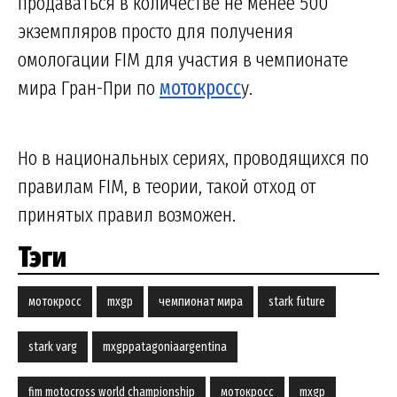
продаваться в количестве не менее 500
экземпляров просто для получения
омологации FIM для участия в чемпионате
мира Гран-При по
мотокросс
у.
Но в национальных сериях, проводящихся по
правилам FIM, в теории, такой отход от
принятых правил возможен.
Тэги
мотокросс
mxgp
чемпионат мира
stark future
stark varg
mxgppatagoniaargentina
fim motocross world championship
мотокросс
mxgp