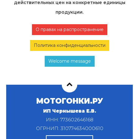
действительных цен на конкретные единицы
продукции.
О правах на распространение
Политика конфиденциальности
Welcome message
МОТОГОНКИ.РУ
ИП Чернышева Е.В.
ИНН: 773602646168
ОГРНИП: 310774634000610