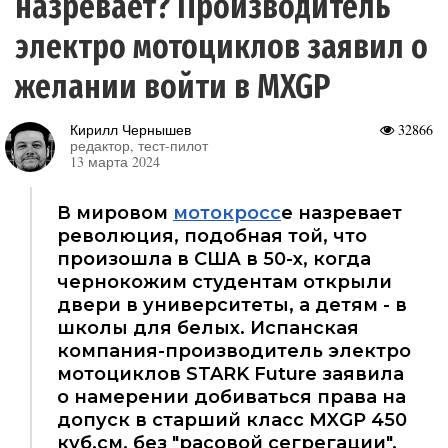
назревает? Производитель
электро мотоциклов заявил о
желании войти в MXGP
Кирилл Чернышев
32866
редактор, тест-пилот
13 марта 2024
В мировом
мотокросс
е назревает
революция, подобная той, что
произошла в США в 50-х, когда
чернокожим студентам открыли
двери в университеты, а детям - в
школы для белых. Испанская
компания-производитель электро
мотоциклов STARK Future заявила
о намерении добиваться права на
допуск в старший класс MXGP 450
куб.см. без "расовой сегрегации",