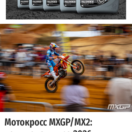
Мотокросс MXGP/MX2: