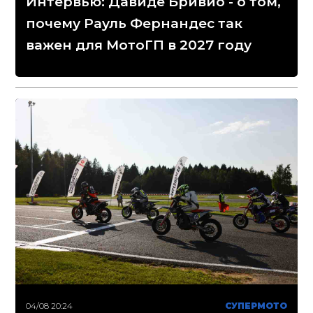
Интервью: Давиде Бривио - о том,
почему Рауль Фернандес так
важен для МотоГП в 2027 году
04/08 20:24
СУПЕРМОТО