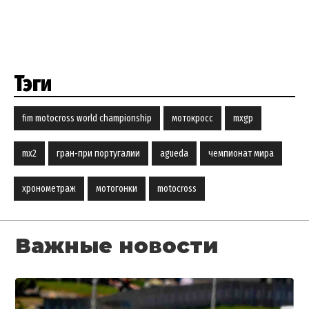
Тэги
fim motocross world championship
мотокросс
mxgp
mx2
гран-при португалии
agueda
чемпионат мира
хронометраж
мотогонки
motocross
Важные новости