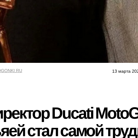
GONKI.RU
13 марта 20
ректор Ducati MotoG
ьяей стал самой тру