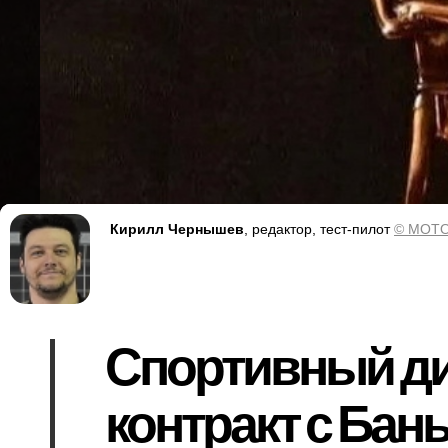
Кирилл Чернышев
, редактор, тест-пилот
© MOTO
Спортивный ди
контракт с Бан