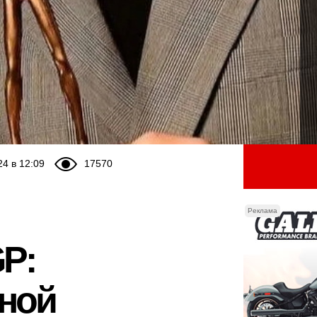
24 в 12:09
17570
Реклама
P:
дной