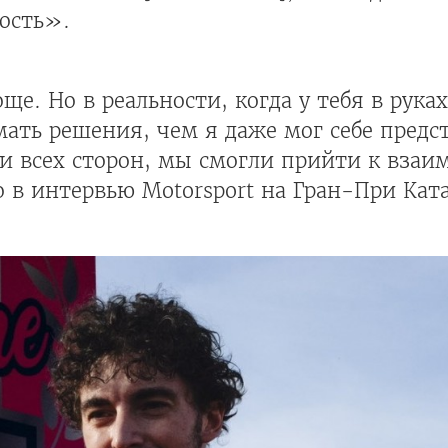
ость».
още. Но в реальности, когда у тебя в рука
мать решения, чем я даже мог себе предс
ти всех сторон, мы смогли прийти к вза
в интервью Motorsport на Гран-При Ката