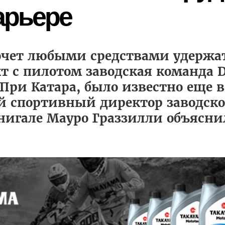
карьере
 хочет любыми средствами удержат
т с пилотом заводская команда D
ри Катара, было известно еще в
й спортивный директор заводско
нигале Мауро Граззилли объясн