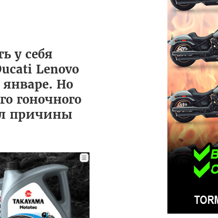
ь у себя
ucati Lenovo
 январе. Но
го гоночного
ил причины
☰