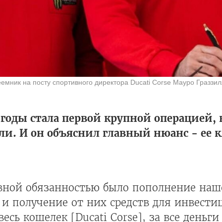
еемник на посту спортивного директора Ducati Corse Мауро Граззи
6 годы стала первой крупной операцией,
ли. И он объяснил главный нюанс - ее
вной обязанностью было пополнение наш
и получение от них средств для инвести
весь кошелек [Ducati Corse], за все деньг