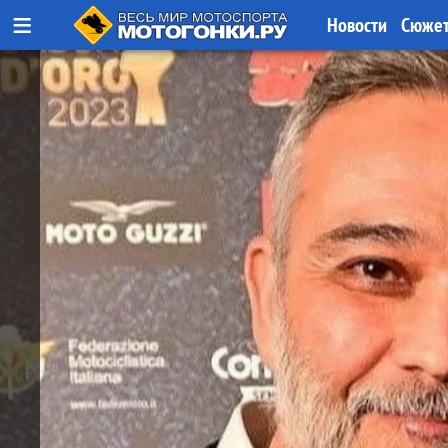
≡
Новости
Сюже