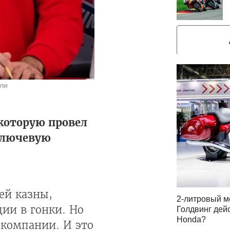
лли
 которую провел
 ключевую
ей казны,
2-литровый м
ции в гонки. Но
Голдвинг дей
Honda?
и компании. И это