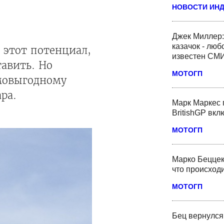
НОВОСТИ ИН
Джек Миллер:
казачок - люб
х этот потенциал,
известен СМ
тавить. Но
МОТОГП
имовыгодному
ра.
Марк Маркес 
BritishGP вк
МОТОГП
Марко Беццек
что происходи
МОТОГП
Бец вернулся