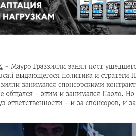
4
- Мауро Граззилли занял пост ушедшег
cati выдающегося политика и стратеги П
аззилли занимался спонсорскими контракт
не общался - этим и занимался Паоло. Но 
з ответственности - и за спонсоров, и за