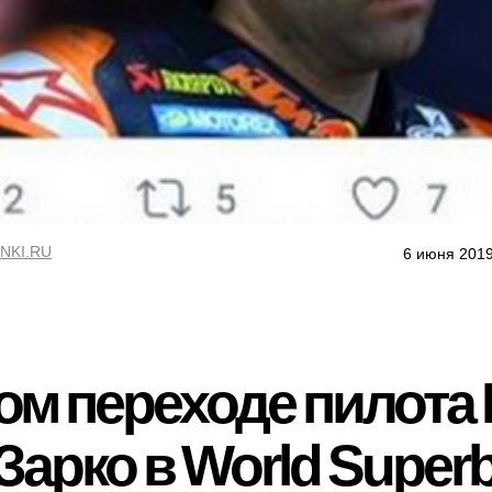
NKI.RU
6 июня 2019
ом переходе пилота
арко в World Superb