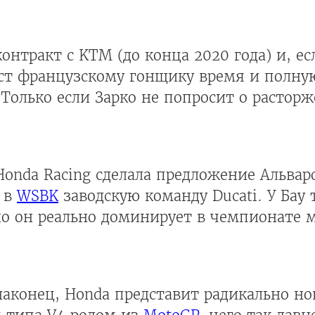
нтракт с KTM (до конца 2020 года) и, ес
ст французскому гонщику время и полну
 Только если Зарко не попросит о растор
Honda Racing сделала предложение Альваро
т в
WSBK
заводскую команду Ducati. У Бау 
но он реально доминирует в чемпионате 
 наконец, Honda представит радикально но