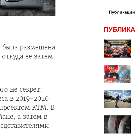
Публикации
ПУБЛИКА
N была размещена
 откуда ее затем
го не секрет:
са в 2019-2020
 проектом KTM. В
ане, а затем в
редставителями