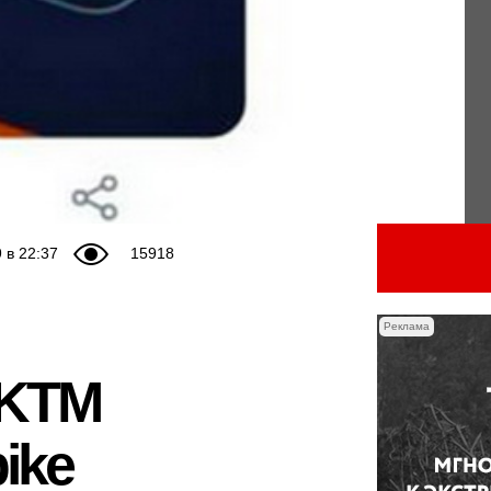
 в 22:37
15918
Реклама
 KTM
ike