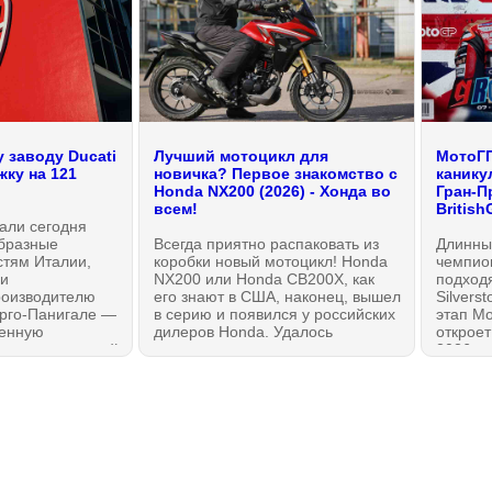
 заводу Ducati
Лучший мотоцикл для
МотоГП
ку на 121
новичка? Первое знакомство с
канику
Honda NX200 (2026) - Хонда во
Гран-П
всем!
British
али сегодня
образные
Всегда приятно распаковать из
Длинны
стям Италии,
коробки новый мотоцикл! Honda
чемпио
ли
NX200 или Honda CB200X, как
подходя
роизводителю
его знают в США, наконец, вышел
Silverst
орго-Панигале —
в серию и появился у российских
этап Мо
венную
дилеров Honda. Удалось
откроет
стр предприятий
познакомиться с мотоциклом
2026 го
елано в
лично и даже немного
даже е
 Урсо
прокатиться. Мотоцикл сразу
11 гоно
ициальную
создает правильное впечатление:
МОТОГ
ию вложить в
это — 100% Honda без всяких
ing более 120
оговорок. И, возможно, лучшее из
 включая
всего на данный момент, что
нт на 33
можно было бы рекомендовать
как первый мотоцикл!