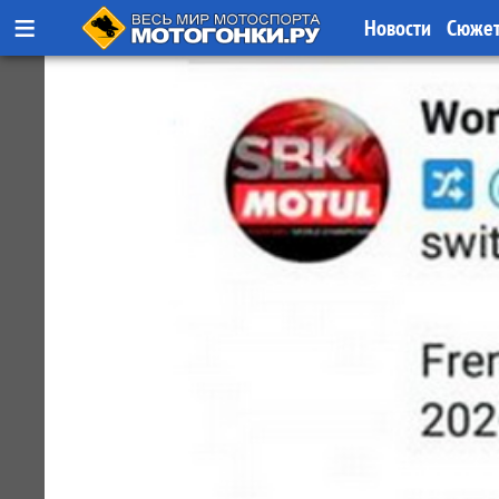
≡
Новости
Сюже