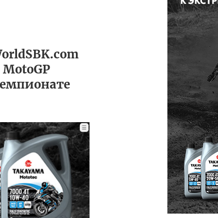
WorldSBK.com
в MotoGP
чемпионате
☰