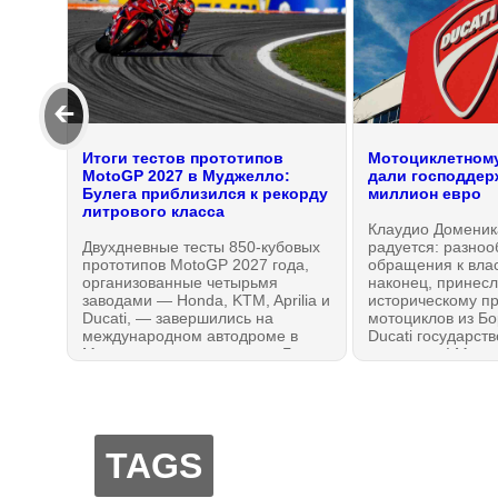
🡰
Итоги тестов прототипов
Мотоциклетному
MotoGP 2027 в Муджелло:
дали господдерж
Булега приблизился к рекорду
миллион евро
литрового класса
Клаудио Доменик
Двухдневные тесты 850-кубовых
радуется: разно
прототипов MotoGP 2027 года,
обращения к вла
организованные четырьмя
наконец, принес
заводами — Honda, KTM, Aprilia и
историческому п
Ducati, — завершились на
мотоциклов из Б
международном автодроме в
Ducati государст
Муджелло, где проводится Гран-
поддержку! Мини
При Италии: идеальный
и программы «Сд
референс! Каких результатов
Италии» Адольфо
удалось достичь в идеальных
уполномочил оф
погодных условиях? Николо
госинвесткомпан
Булега снова удивил.
Ducati Motor Hold
TAGS
миллионов евро,
невозвратный гра
миллиона.