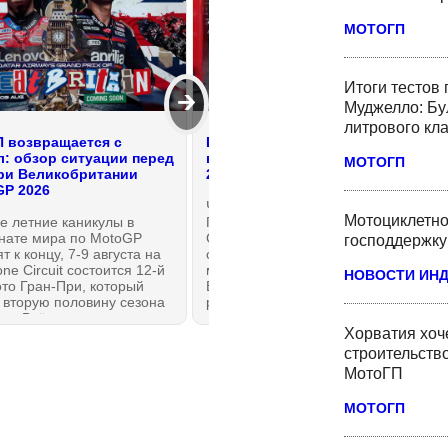
МОТОГП
Итоги тестов
🡲
Муджелло: Бу
литрового кл
 возвращается с
Ducati и Honda теряют позиции
л: обзор ситуации перед
в рейтинге концессий MotoGP
МОТОГП
ри Великобритании
2026 года
GP 2026
Чемпионат мира по Мото Гран-
Мотоциклетно
е летние каникулы в
При вернулся с каникул в
нате мира по MotoGP
Сильверстоуне. Одной из самых
господдержку
т к концу, 7-9 августа на
обсуждаемых новостей
one Circuit состоится 12-й
медийного дня Гран-При
НОВОСТИ ИН
то Гран-При, который
Британии будет понижение
 вторую половину сезона
рейтинга Ducati в системе
да. Всё, что нужно знать,
концессий MotoGP. Потенциал
Хорватия хоче
сли вы пропустили первые
лидеров Королевского класса —
к — в этом обзоре на
Ducati и Aprilia сблизился, а
строительство
ОНКИ.РУ!
Honda откатилась обратно в
МотоГП
группу отстающих.
МОТОГП