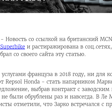
- Новость со ссылкой на британский MC
 Superbike
и растиражирована в соц.сетях,
рал со своего сайта эту статью.
 услугами француза в 2018 году, ни для ко
т Repsol Honda - стать напарником Марке
редложение, выбрав контракт с заводским
не были обрублены раз и навсегда. В Ле М
сты отметили, что Зарко встречался с п