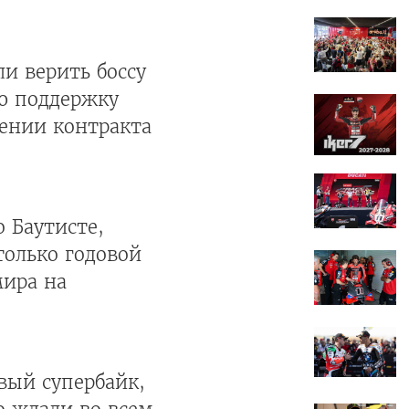
ли верить боссу
ю поддержку
жении контракта
 Баутисте,
только годовой
мира на
вый супербайк,