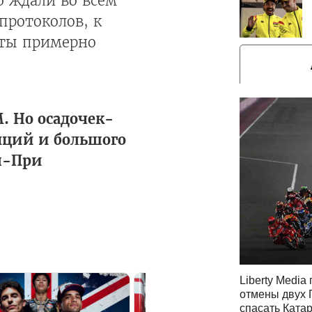
но ждали во всем
протоколов, к
оты примерно
. Но осадочек-
ляций и большого
н-При
Liberty Media
отмены двух 
спасать Ката