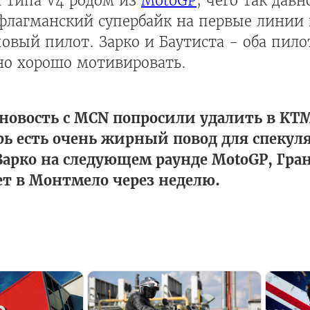
м типа V4 родом из
MotoGP
, чего так дав
флагманский супербайк на первые линии 
овый пилот. Зарко и Баутиста - оба пил
но хорошо мотивировать.
 новость с MCN попросили удалить в KTM
перь есть очень жирный повод для спеку
Зарко на следующем раунде MotoGP, Гра
т в Монтмело через неделю.