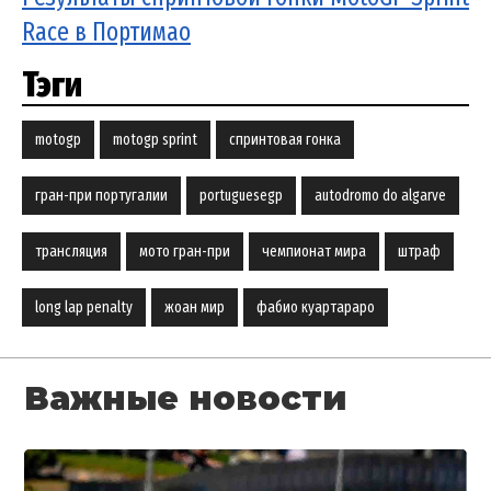
Race в Портимао
Тэги
motogp
motogp sprint
спринтовая гонка
гран-при португалии
portuguesegp
autodromo do algarve
трансляция
мото гран-при
чемпионат мира
штраф
long lap penalty
жоан мир
фабио куартараро
Важные новости