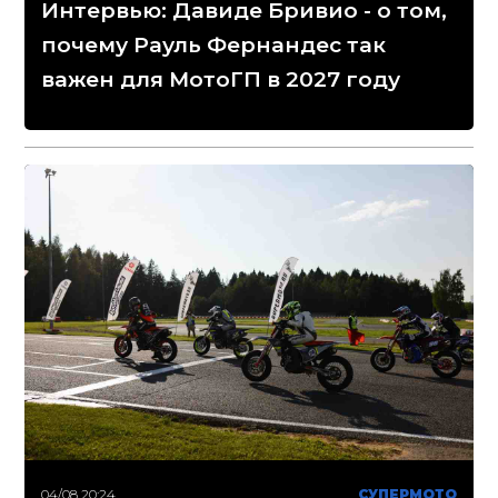
Интервью: Давиде Бривио - о том,
почему Рауль Фернандес так
важен для МотоГП в 2027 году
04/08 20:24
СУПЕРМОТО