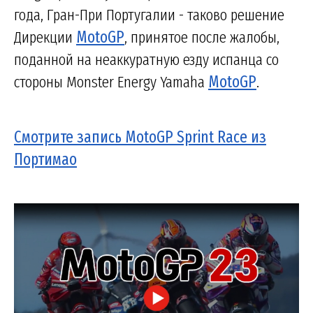
года, Гран-При Португалии - таково решение
Дирекции
MotoGP
, принятое после жалобы,
поданной на неаккуратную езду испанца со
стороны Monster Energy Yamaha
MotoGP
.
Смотрите запись MotoGP Sprint Race из
Портимао