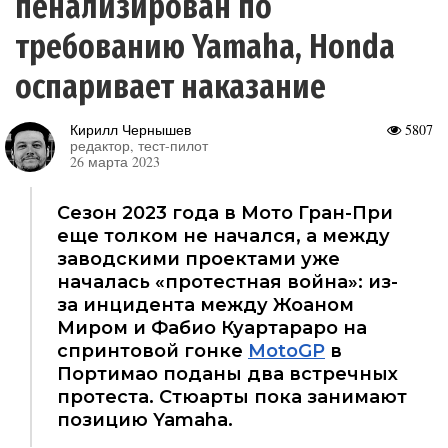
пенализирован по
требованию Yamaha, Honda
оспаривает наказание
Кирилл Чернышев
5807
редактор, тест-пилот
26 марта 2023
Сезон 2023 года в Мото Гран-При
еще толком не начался, а между
заводскими проектами уже
началась «протестная война»: из-
за инцидента между Жоаном
Миром и Фабио Куартараро на
спринтовой гонке
MotoGP
в
Портимао поданы два встречных
протеста. Стюарты пока занимают
позицию Yamaha.