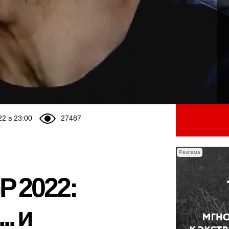
22 в 23:00
27487
Реклама
P 2022:
. и