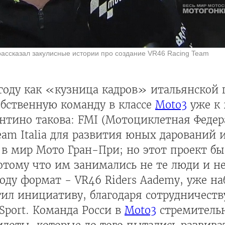
ассказал закулисные истории про создание VR46 Racing Team
 году как «кузница кадров» итальянской
обственную команду в классе
Moto3
уже к 
нтино такова: FMI (Мотоциклетная Федер
Team Italia для развития юных дарований
 в мир Мото Гран-При; но этот проект бы
тому что им занимались не те люди и не
оду формат - VR46 Riders Aademy, уже н
ил инициативу, благодаря сотрудничеств
Sport. Команда Росси в
Moto3
стремительн