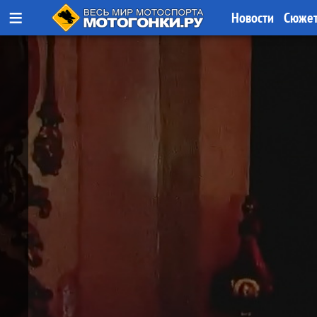
≡
Новости
Сюже