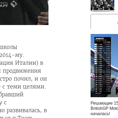
 школы
2014-му.
ация Италии) в
 и продвижения
стро почил, и он
 с теми целями.
абравший
у с
Решающие 15
BritishGP Mot
о развивалась, в
началась!