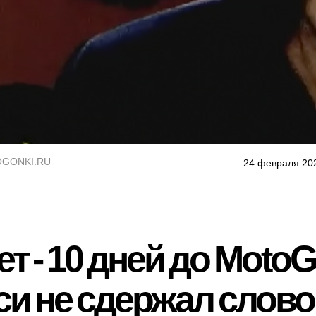
GONKI.RU
24 февраля 20
т - 10 дней до MotoG
и не сдержал слово..