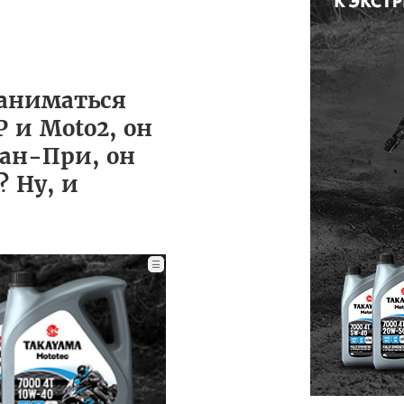
заниматься
 и Moto2, он
ран-При, он
 Ну, и
☰