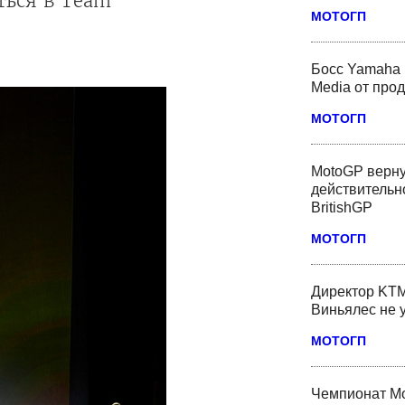
ться в Team
МОТОГП
Босс Yamaha 
Media от про
МОТОГП
MotoGP верну
действительн
BritishGP
МОТОГП
Директор KTM
Виньялес не 
МОТОГП
Чемпионат Мо