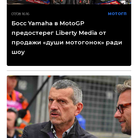
07/08 16:16
МОТОГП
Босс Yamaha в MotoGP
предостерег Liberty Media от
продажи «души мотогонок» ради
шоу