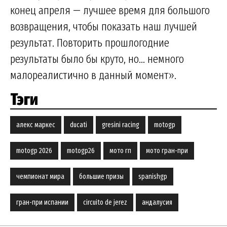
конец апреля — лучшее время для большого
возвращения, чтобы показать наш лучшей
результат. Повторить прошлогодние
результаты было бы круто, но... немного
малореалистично в данный момент».
Тэги
алекс маркес
ducati
gresini racing
motogp
motogp 2026
motogp26
мото гп
мото гран-при
чемпионат мира
большие призы
spanishgp
гран-при испании
circuito de jerez
андалусия