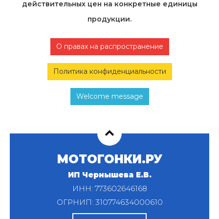
действительных цен на конкретные единицы
продукции.
О правах на распространение
Политика конфиденциальности
Welcome message
МОТОГОНКИ.РУ
ИП Чернышева Е.В.
ИНН: 773602646168
ОГРНИП: 310774634000610